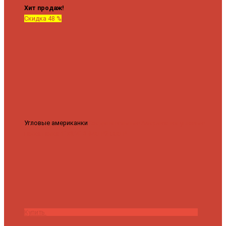
Хит продаж!
Скидка 48 %
Угловые американки
Соединительные Американки угловые
гайка-гайка 1"x3/4"
3 840 ₽
2 000 ₽
Купить