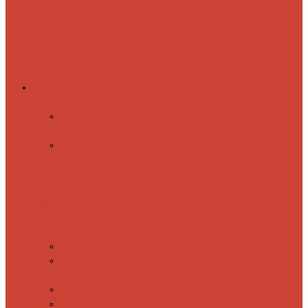
Комплектующие
Запорные вентили
Прямые запорные
вентили
Угловые запорные
вентили
Коробка для скрытия
электропроводки
Кронштейны
и заглушки
Терморегуляторы
Соединительные Американки
Прямые американки
Угловые американки
Аксессуары
Полотенца
Крючки