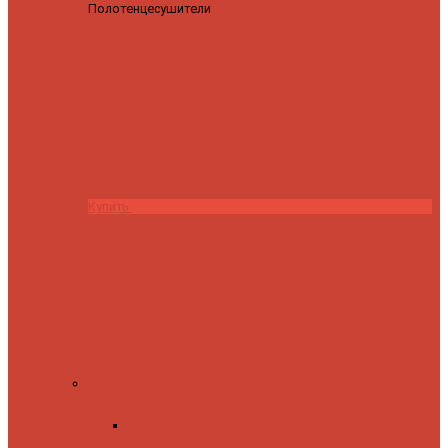
Полотенцесушители
Полотенцесушитель водяной
Роснерж Трапеция L108110 80x50 с полкой групповой
29
590 ₽
28 200 ₽
Купить
Комплектующие
Запорные вентили
Прямые запорные
вентили