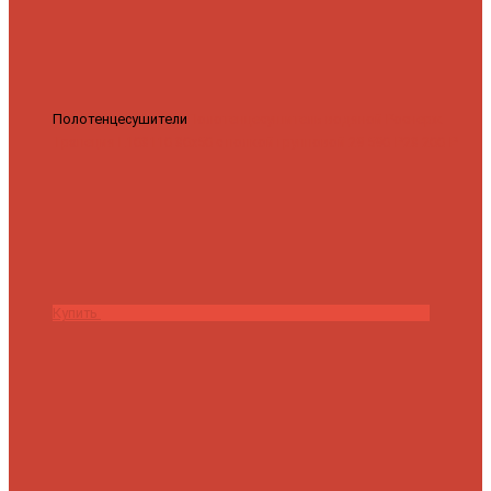
Полотенцесушители
Полотенцесушитель водяной Роснерж
Трапеция L108110 80x50 с полкой групповой
29 590 ₽
28 200 ₽
Купить