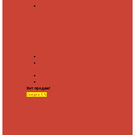
Угловые запорные
вентили
Коробка для скрытия
электропроводки
Кронштейны и заглушки
Терморегуляторы
Соединительные
Американки
Прямые американки
Угловые американки
Аксессуары
Полотенца
Крючки
Хит продаж!
Скидка 5 %