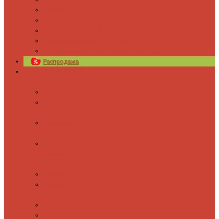
Новости
Блог
Изготовление на заказ
Покраска полотенцесушителей
Полимерная защита от электрокоррозии
Распродажа
Полотенцесушители
Водяные
Лесенки
Лесенки с
полочкой
С боковым
подключением
С полкой и
боковым
подключением
Форма М
Форма П
Электрические
Лесенка
Лесенки с