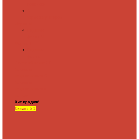
полочкой
С
терморегулятором
Форма М
Водяные
форма М
Форма П
Водяные
форма П
C верхней полкой
C
боковым
подключением
C
боковым
подключением и
полкой
Хит продаж!
Скидка 5 %