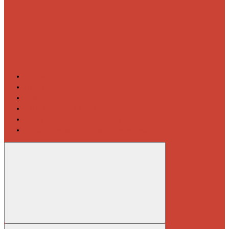
Контакты
Новости
Блог
Изготовление на заказ
Покраска полотенцесушителей
Полимерная защита от электрокоррозии