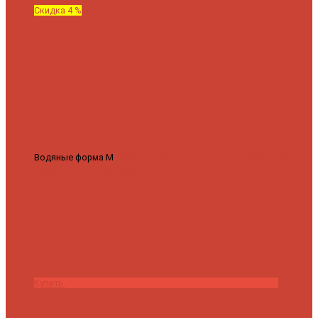
Скидка 4 %
Водяные форма М
Полотенцесушитель водяной Роснерж М
образный M101000 50x60
7 430 ₽
7 100 ₽
Купить