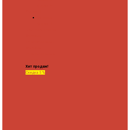
форма М
Форма П
Водяные
форма П
C верхней полкой
C
боковым
подключением
C
боковым
подключением и
полкой
Хит продаж!
Скидка 5 %