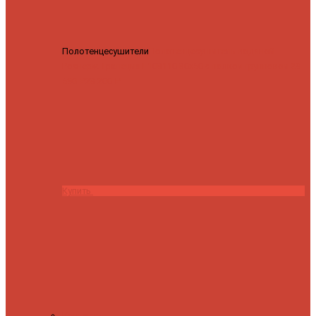
Полотенцесушители
Полотенцесушитель водяной
Роснерж Трапеция L108110 80x50 с полкой групповой
29
590 ₽
28 200 ₽
Купить
Контакты