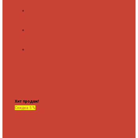
полочкой
С
терморегулятором
Форма М
Водяные
форма М
Форма П
Водяные
форма П
C верхней полкой
C
боковым
подключением
C
боковым
подключением и
полкой
Хит продаж!
Скидка 5 %