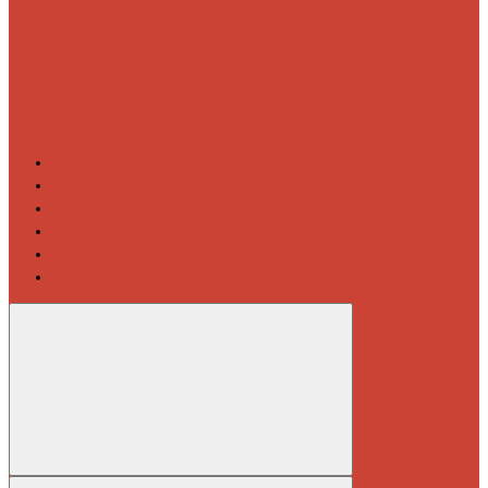
Контакты
Новости
Блог
Изготовление на заказ
Покраска полотенцесушителей
Полимерная защита от электрокоррозии