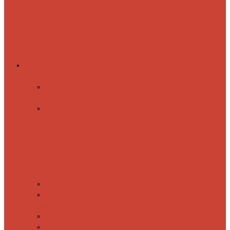
Комплектующие
Запорные вентили
Прямые запорные
вентили
Угловые запорные
вентили
Коробка для скрытия
электропроводки
Кронштейны
и заглушки
Терморегуляторы
Соединительные Американки
Прямые американки
Угловые американки
Аксессуары
Полотенца
Крючки