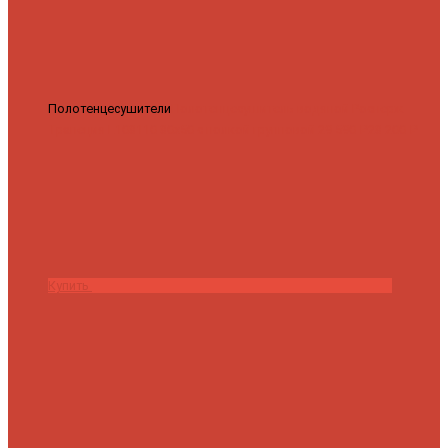
Полотенцесушители
Полотенцесушитель водяной Роснерж
Трапеция L108110 80x50 с полкой групповой
29 590 ₽
28 200 ₽
Купить