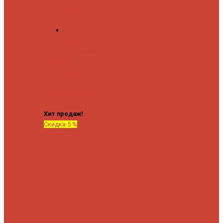
форма М
Форма П
Водяные
форма П
C верхней полкой
C
боковым
подключением
C
боковым
подключением и
полкой
Хит продаж!
Скидка 5 %