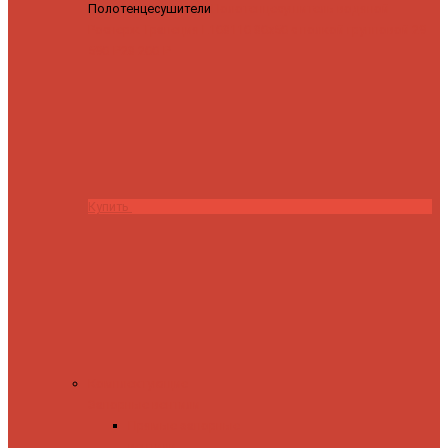
Полотенцесушители
Полотенцесушитель водяной
Роснерж Трапеция L108110 80x50 с полкой групповой
29
590 ₽
28 200 ₽
Купить
Комплектующие
Запорные вентили
Прямые запорные
вентили