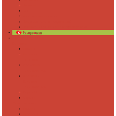
Новости
Блог
Изготовление на заказ
Покраска полотенцесушителей
Полимерная защита от электрокоррозии
Распродажа
Полотенцесушители
Водяные
Лесенки
Лесенки с
полочкой
С боковым
подключением
С полкой и
боковым
подключением
Форма М
Форма П
Электрические
Лесенка
Лесенки с