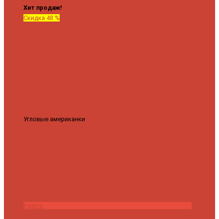
Хит продаж!
Скидка 48 %
Угловые американки
Соединительные Американки угловые
гайка-гайка 1"x3/4"
3 840 ₽
2 000 ₽
Купить