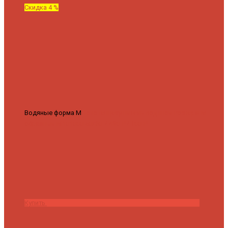
Скидка 4 %
Водяные форма М
Полотенцесушитель водяной Роснерж М
образный M101000 50x60
7 430 ₽
7 100 ₽
Купить