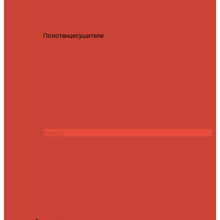
Полотенцесушители
Полотенцесушитель водяной
Роснерж Трапеция L108110 80x50 с полкой групповой
29
590 ₽
28 200 ₽
Купить
Контакты