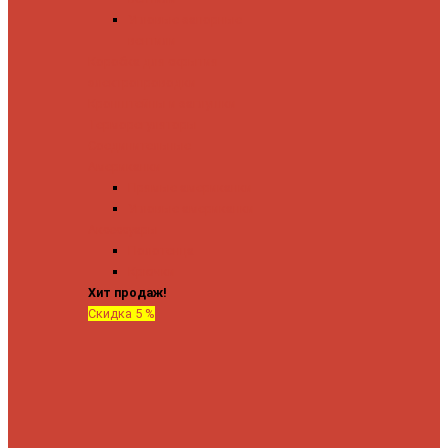
Угловые запорные
вентили
Коробка для скрытия
электропроводки
Кронштейны и заглушки
Терморегуляторы
Соединительные
Американки
Прямые американки
Угловые американки
Аксессуары
Полотенца
Крючки
Хит продаж!
Скидка 5 %