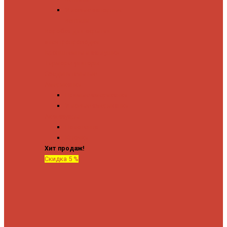
Угловые запорные
вентили
Коробка для скрытия
электропроводки
Кронштейны и заглушки
Терморегуляторы
Соединительные
Американки
Прямые американки
Угловые американки
Аксессуары
Полотенца
Крючки
Хит продаж!
Скидка 5 %