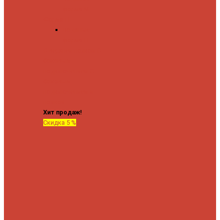
форма М
Форма П
Водяные
форма П
C верхней полкой
C
боковым
подключением
C
боковым
подключением и
полкой
Хит продаж!
Скидка 5 %