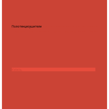
Полотенцесушители
Полотенцесушитель водяной Роснерж
Трапеция L108110 80x50 с полкой групповой
29 590 ₽
28 200 ₽
Купить