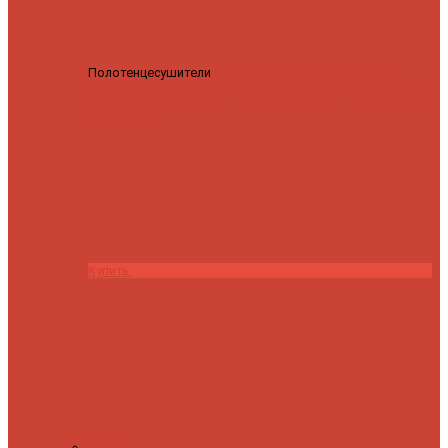
Полотенцесушители
Полотенцесушитель водяной
Роснерж Трапеция L108110 80x50 с полкой групповой
29
590 ₽
28 200 ₽
Купить
Контакты