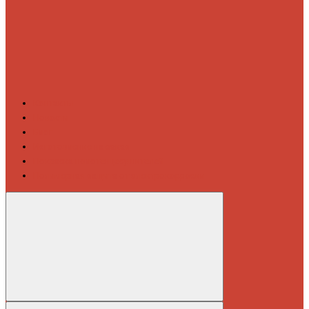
Контакты
Новости
Блог
Изготовление на заказ
Покраска полотенцесушителей
Полимерная защита от электрокоррозии