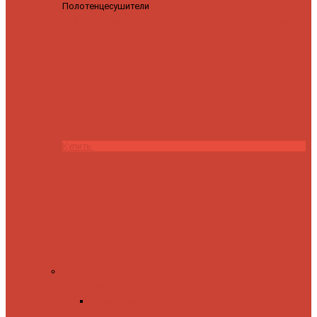
Полотенцесушители
Полотенцесушитель водяной
Роснерж Трапеция L108110 80x50 с полкой групповой
29
590 ₽
28 200 ₽
Купить
Комплектующие
Запорные вентили
Прямые запорные
вентили