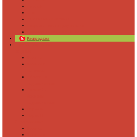
Новости
Блог
Изготовление на заказ
Покраска полотенцесушителей
Полимерная защита от электрокоррозии
Распродажа
Полотенцесушители
Водяные
Лесенки
Лесенки с
полочкой
С боковым
подключением
С полкой и
боковым
подключением
Форма М
Форма П
Электрические
Лесенка
Лесенки с