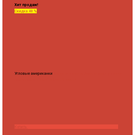
Хит продаж!
Скидка 48 %
Угловые американки
Соединительные Американки угловые
гайка-гайка 1"x3/4"
3 840 ₽
2 000 ₽
Купить