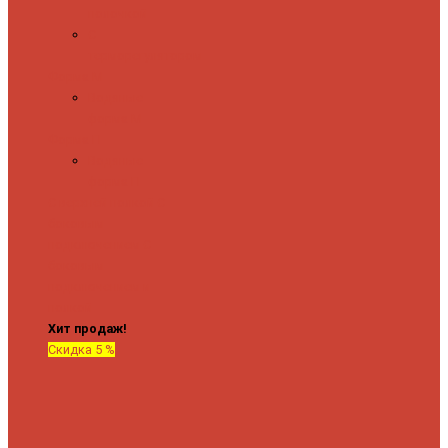
полочкой
С
терморегулятором
Форма М
Водяные
форма М
Форма П
Водяные
форма П
C верхней полкой
C
боковым
подключением
C
боковым
подключением и
полкой
Хит продаж!
Скидка 5 %