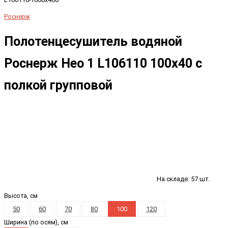
Роснерж
Полотенцесушитель водяной
Роснерж Нео 1 L106110 100x40 с
полкой групповой
На складе: 57 шт.
Высота, см
50
60
70
80
100
120
Ширина (по осям), см