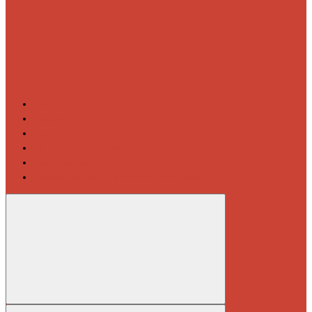
Контакты
Новости
Блог
Изготовление на заказ
Покраска полотенцесушителей
Полимерная защита от электрокоррозии