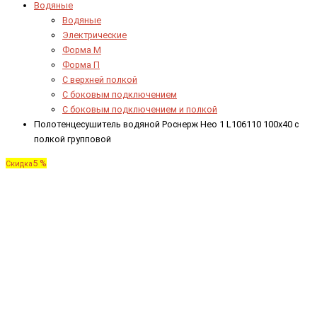
Водяные
Водяные
Электрические
Форма М
Форма П
C верхней полкой
C боковым подключением
C боковым подключением и полкой
Полотенцесушитель водяной Роснерж Нео 1 L106110 100x40 с
полкой групповой
5 %
Скидка