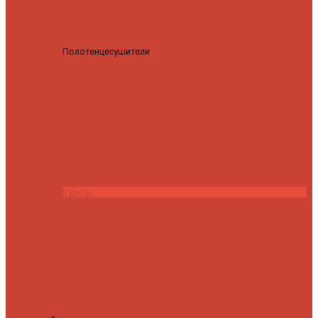
Полотенцесушители
Полотенцесушитель водяной
Роснерж Трапеция L108110 80x50 с полкой групповой
29
590 ₽
28 200 ₽
Купить
Контакты