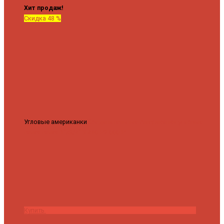
Хит продаж!
Скидка 48 %
Угловые американки
Соединительные Американки угловые
гайка-гайка 1"x3/4"
3 840 ₽
2 000 ₽
Купить