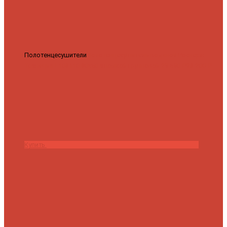
Полотенцесушители
Полотенцесушитель водяной Роснерж
Трапеция L108110 80x50 с полкой групповой
29 590 ₽
28 200 ₽
Купить