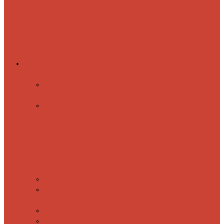
Комплектующие
Запорные вентили
Прямые запорные
вентили
Угловые запорные
вентили
Коробка для скрытия
электропроводки
Кронштейны
и заглушки
Терморегуляторы
Соединительные Американки
Прямые американки
Угловые американки
Аксессуары
Полотенца
Крючки