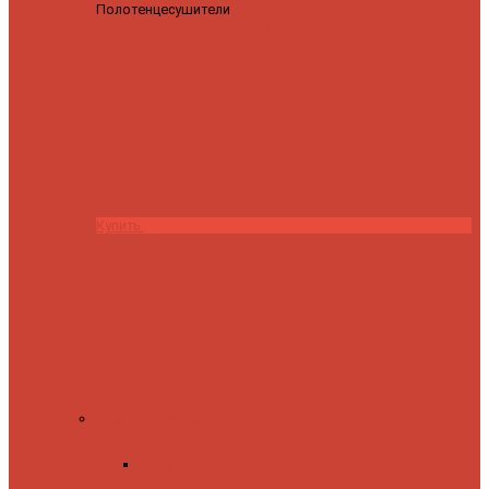
Полотенцесушители
Полотенцесушитель водяной
Роснерж Трапеция L108110 80x50 с полкой групповой
29
590 ₽
28 200 ₽
Купить
Комплектующие
Запорные вентили
Прямые запорные
вентили