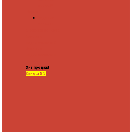
форма М
Форма П
Водяные
форма П
C верхней полкой
C
боковым
подключением
C
боковым
подключением и
полкой
Хит продаж!
Скидка 5 %