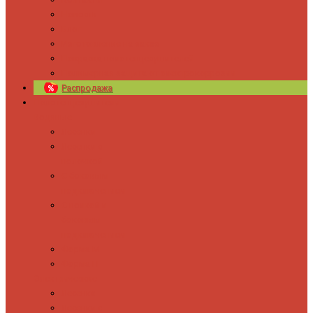
Новости
Блог
Изготовление на заказ
Покраска полотенцесушителей
Полимерная защита от электрокоррозии
Распродажа
Полотенцесушители
Водяные
Лесенки
Лесенки с
полочкой
С боковым
подключением
С полкой и
боковым
подключением
Форма М
Форма П
Электрические
Лесенка
Лесенки с