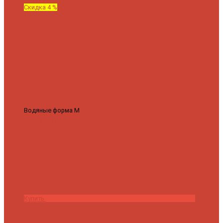
Скидка 4 %
Водяные форма М
Полотенцесушитель водяной Роснерж М
образный M101000 50x60
7 430 ₽
7 100 ₽
Купить