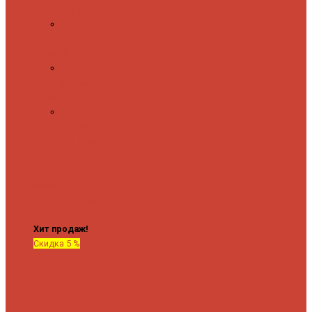
полочкой
С
терморегулятором
Форма М
Водяные
форма М
Форма П
Водяные
форма П
C верхней полкой
C
боковым
подключением
C
боковым
подключением и
полкой
Хит продаж!
Скидка 5 %