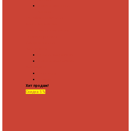
Угловые запорные
вентили
Коробка для скрытия
электропроводки
Кронштейны и заглушки
Терморегуляторы
Соединительные
Американки
Прямые американки
Угловые американки
Аксессуары
Полотенца
Крючки
Хит продаж!
Скидка 5 %