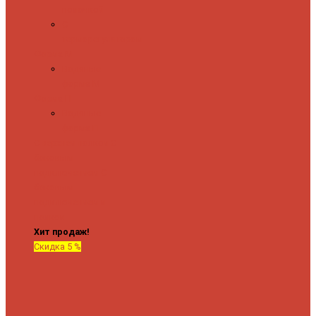
полочкой
С
терморегулятором
Форма М
Водяные
форма М
Форма П
Водяные
форма П
C верхней полкой
C
боковым
подключением
C
боковым
подключением и
полкой
Хит продаж!
Скидка 5 %