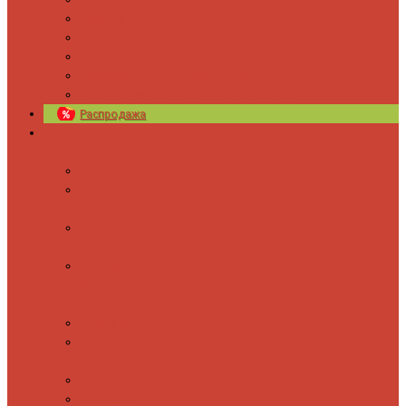
Новости
Блог
Изготовление на заказ
Покраска полотенцесушителей
Полимерная защита от электрокоррозии
Распродажа
Полотенцесушители
Водяные
Лесенки
Лесенки с
полочкой
С боковым
подключением
С полкой и
боковым
подключением
Форма М
Форма П
Электрические
Лесенка
Лесенки с