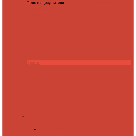
Полотенцесушители
Полотенцесушитель водяной
Роснерж Трапеция L108110 80x50 с полкой групповой
29
590 ₽
28 200 ₽
Купить
Комплектующие
Запорные вентили
Прямые запорные
вентили