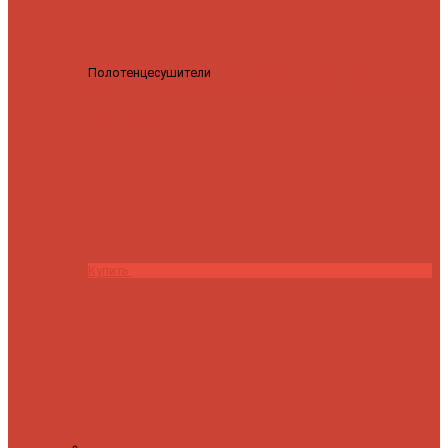
Полотенцесушители
Полотенцесушитель водяной
Роснерж Трапеция L108110 80x50 с полкой групповой
29
590 ₽
28 200 ₽
Купить
Контакты