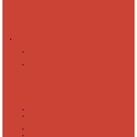
Комплектующие
Запорные вентили
Прямые запорные
вентили
Угловые запорные
вентили
Коробка для скрытия
электропроводки
Кронштейны
и заглушки
Терморегуляторы
Соединительные Американки
Прямые американки
Угловые американки
Аксессуары
Полотенца
Крючки