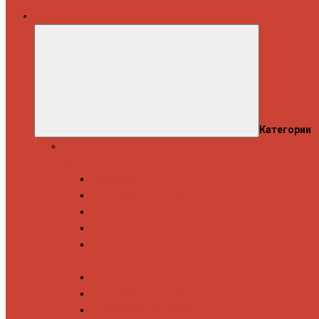
Все категории
Категории
Полотенцесушители
Водяные
Лесенки
Лесенки с полочкой
С боковым подключением
С полкой и боковым подключением
Показать все
Электрические
Лесенка
Лесенки с полочкой
С терморегулятором