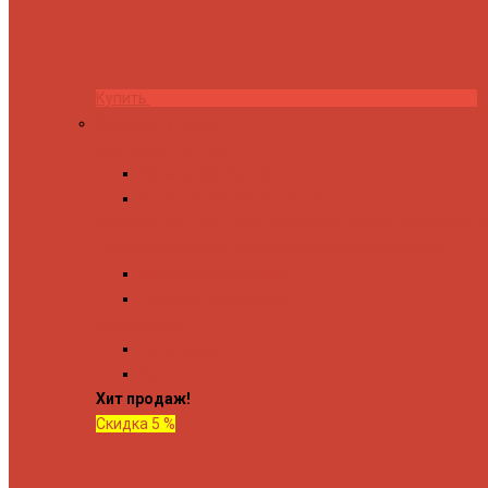
Купить
Комплектующие
Запорные вентили
Прямые запорные вентили
Угловые запорные вентили
Коробка для скрытия электропроводки
Кронштейны и
Терморегуляторы
Соединительные Американки
Прямые американки
Угловые американки
Аксессуары
Полотенца
Крючки
Хит продаж!
Скидка 5 %