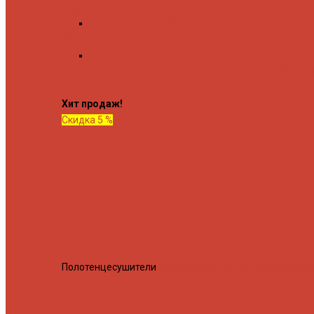
Форма М
Водяные форма М
Форма П
Водяные форма П
C верхней полкой
C боковым подключением
C боков
подключением и полкой
Хит продаж!
Скидка 5 %
Полотенцесушители
Полотенцесушитель водяной Росн