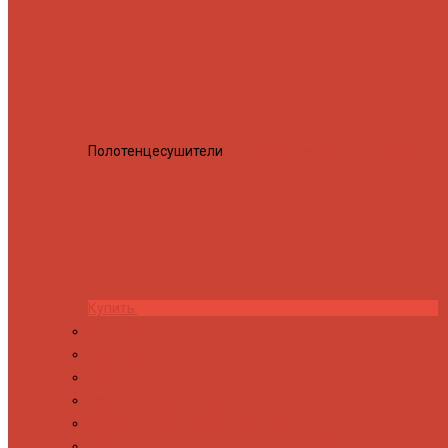
Полотенцесушители
Полотенцесушитель водяной Росн
Купить
Контакты
Новости
Блог
Изготовление на заказ
Покраска полотенцесушителей
Полимерная защита от электрокоррозии