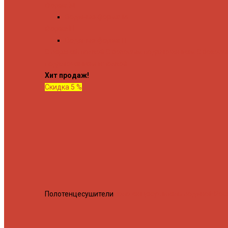
Форма М
Водяные форма М
Форма П
Водяные форма П
C верхней полкой
C боковым подключением
C боков
подключением и полкой
Хит продаж!
Скидка 5 %
Полотенцесушители
Полотенцесушитель водяной Росн