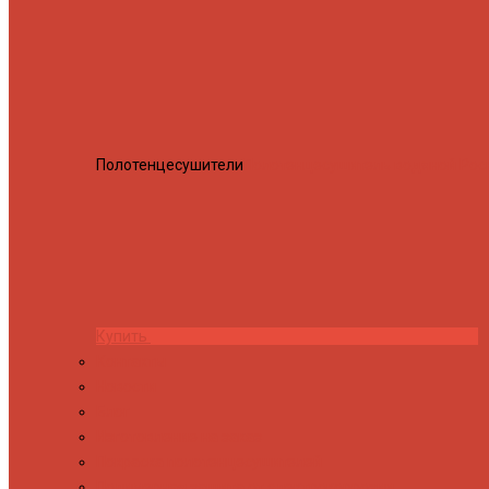
Полотенцесушители
Полотенцесушитель водяной Росн
Купить
Контакты
Новости
Блог
Изготовление на заказ
Покраска полотенцесушителей
Полимерная защита от электрокоррозии