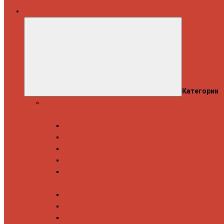
Все категории
Категории
Полотенцесушители
Водяные
Лесенки
Лесенки с полочкой
С боковым подключением
С полкой и боковым подключением
Показать все
Электрические
Лесенка
Лесенки с полочкой
С терморегулятором