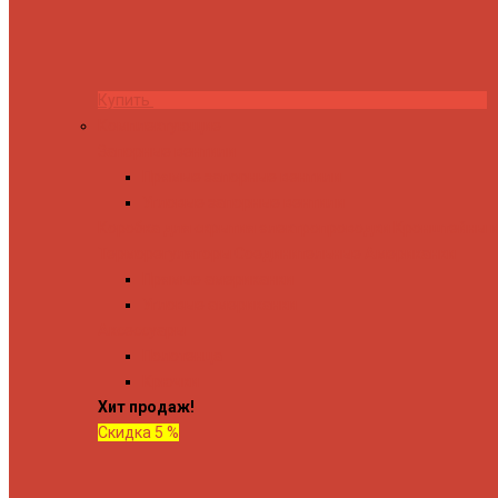
Купить
Комплектующие
Запорные вентили
Прямые запорные вентили
Угловые запорные вентили
Коробка для скрытия электропроводки
Кронштейны и
Терморегуляторы
Соединительные Американки
Прямые американки
Угловые американки
Аксессуары
Полотенца
Крючки
Хит продаж!
Скидка 5 %