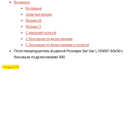
Водяные
Водяные
Электрические
Форма М
Форма П
C верхней полкой
C боковым подключением
C боковым подключением и полкой
Полотенцесушитель водяной Роснерж Зиг-Заг L105001 80x50 с
боковым подключением 500
5 %
Скидка