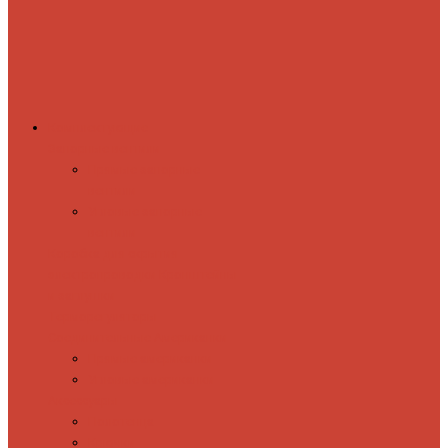
Комплектующие
Запорные вентили
Прямые запорные
вентили
Угловые запорные
вентили
Коробка для скрытия
электропроводки
Кронштейны
и заглушки
Терморегуляторы
Соединительные Американки
Прямые американки
Угловые американки
Аксессуары
Полотенца
Крючки