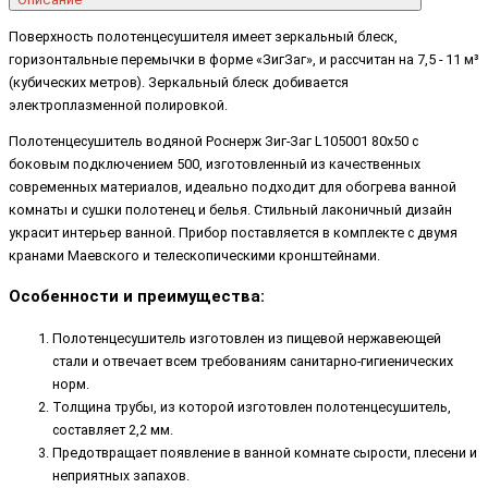
Поверхность полотенцесушителя имеет зеркальный блеск,
горизонтальные перемычки в форме «ЗигЗаг», и рассчитан на 7,5 - 11 м³
(кубических метров). Зеркальный блеск добивается
электроплазменной полировкой.
Полотенцесушитель водяной Роснерж Зиг-Заг L105001 80x50 с
боковым подключением 500, изготовленный из качественных
современных материалов, идеально подходит для обогрева ванной
комнаты и сушки полотенец и белья. Стильный лаконичный дизайн
украсит интерьер ванной. Прибор поставляется в комплекте с двумя
кранами Маевского и телескопическими кронштейнами.
Особенности и преимущества:
Полотенцесушитель изготовлен из пищевой нержавеющей
стали и отвечает всем требованиям санитарно-гигиенических
норм.
Толщина трубы, из которой изготовлен полотенцесушитель,
составляет 2,2 мм.
Предотвращает появление в ванной комнате сырости, плесени и
неприятных запахов.