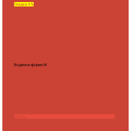
Скидка 4 %
Водяные форма М
Полотенцесушитель водяной Роснерж М
образный M101000 50x60
7 430 ₽
7 100 ₽
Купить