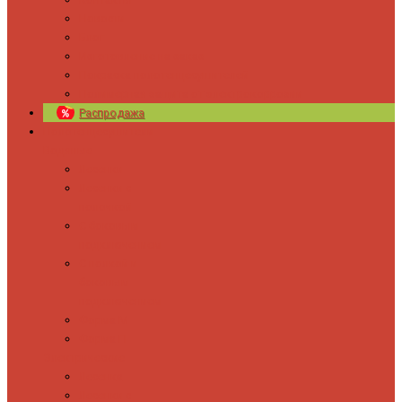
Новости
Блог
Изготовление на заказ
Покраска полотенцесушителей
Полимерная защита от электрокоррозии
Распродажа
Полотенцесушители
Водяные
Лесенки
Лесенки с
полочкой
С боковым
подключением
С полкой и
боковым
подключением
Форма М
Форма П
Электрические
Лесенка
Лесенки с