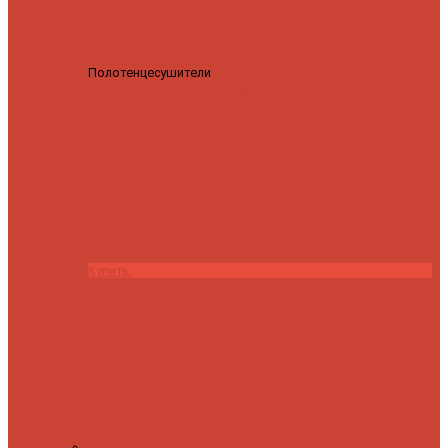
Полотенцесушители
Полотенцесушитель водяной
Роснерж Трапеция L108110 80x50 с полкой групповой
29
590 ₽
28 200 ₽
Купить
Контакты