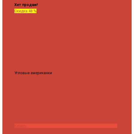
Хит продаж!
Скидка 48 %
Угловые американки
Соединительные Американки угловые
гайка-гайка 1"x3/4"
3 840 ₽
2 000 ₽
Купить