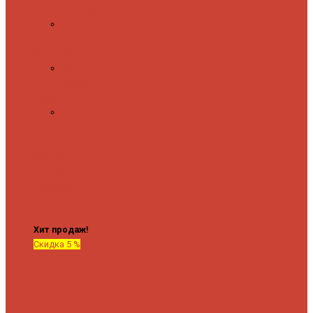
полочкой
С
терморегулятором
Форма М
Водяные
форма М
Форма П
Водяные
форма П
C верхней полкой
C
боковым
подключением
C
боковым
подключением и
полкой
Хит продаж!
Скидка 5 %