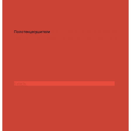
Полотенцесушители
Полотенцесушитель водяной Роснерж
Трапеция L108110 80x50 с полкой групповой
29 590 ₽
28 200 ₽
Купить