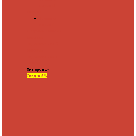
форма М
Форма П
Водяные
форма П
C верхней полкой
C
боковым
подключением
C
боковым
подключением и
полкой
Хит продаж!
Скидка 5 %