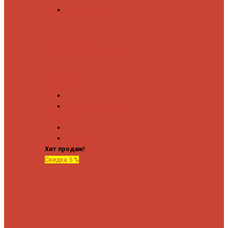
Угловые запорные
вентили
Коробка для скрытия
электропроводки
Кронштейны и заглушки
Терморегуляторы
Соединительные
Американки
Прямые американки
Угловые американки
Аксессуары
Полотенца
Крючки
Хит продаж!
Скидка 5 %