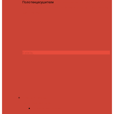
Полотенцесушители
Полотенцесушитель водяной
Роснерж Трапеция L108110 80x50 с полкой групповой
29
590 ₽
28 200 ₽
Купить
Комплектующие
Запорные вентили
Прямые запорные
вентили