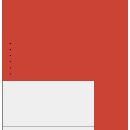
Контакты
Новости
Блог
Изготовление на заказ
Покраска полотенцесушителей
Полимерная защита от электрокоррозии