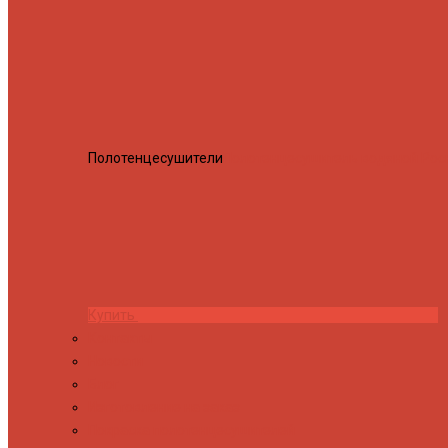
Полотенцесушители
Полотенцесушитель водяной Росн
Купить
Контакты
Новости
Блог
Изготовление на заказ
Покраска полотенцесушителей