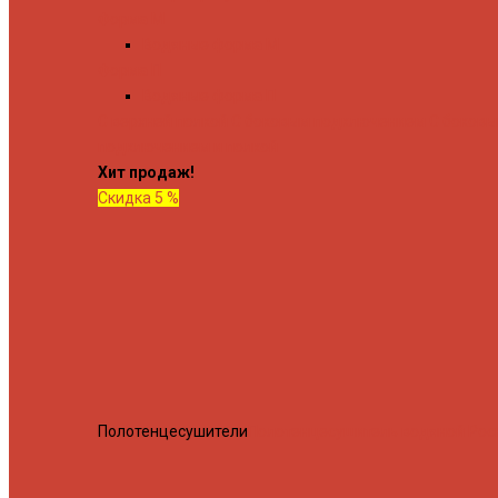
Форма М
Водяные форма М
Форма П
Водяные форма П
C верхней полкой
C боковым подключением
C боков
подключением и полкой
Хит продаж!
Скидка 5 %
Полотенцесушители
Полотенцесушитель водяной Росн