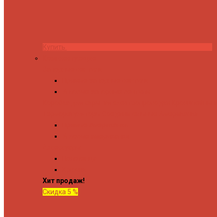
Купить
Комплектующие
Запорные вентили
Прямые запорные вентили
Угловые запорные вентили
Коробка для скрытия электропроводки
Кронштейны и
Терморегуляторы
Соединительные Американки
Прямые американки
Угловые американки
Аксессуары
Полотенца
Крючки
Хит продаж!
Скидка 5 %