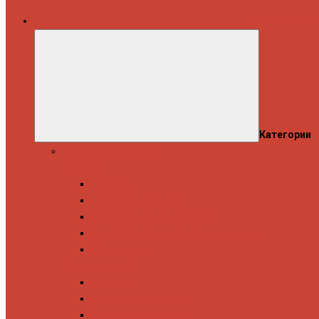
Все категории
Категории
Полотенцесушители
Водяные
Лесенки
Лесенки с полочкой
С боковым подключением
С полкой и боковым подключением
Показать все
Электрические
Лесенка
Лесенки с полочкой
С терморегулятором