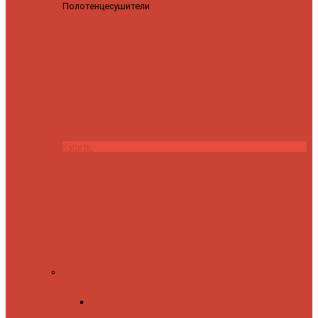
Полотенцесушители
Полотенцесушитель водяной
Роснерж Трапеция L108110 80x50 с полкой групповой
29
590 ₽
28 200 ₽
Купить
Комплектующие
Запорные вентили
Прямые запорные
вентили