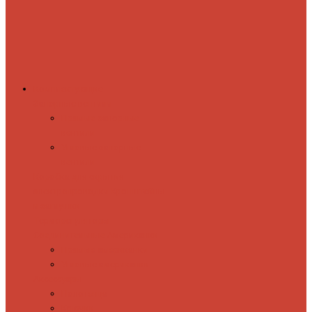
Комплектующие
Запорные вентили
Прямые запорные
вентили
Угловые запорные
вентили
Коробка для скрытия
электропроводки
Кронштейны
и заглушки
Терморегуляторы
Соединительные Американки
Прямые американки
Угловые американки
Аксессуары
Полотенца
Крючки