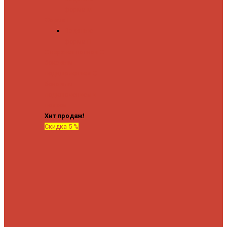
форма М
Форма П
Водяные
форма П
C верхней полкой
C
боковым
подключением
C
боковым
подключением и
полкой
Хит продаж!
Скидка 5 %