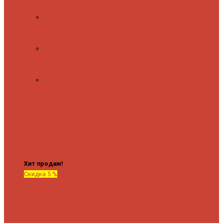
полочкой
С
терморегулятором
Форма М
Водяные
форма М
Форма П
Водяные
форма П
C верхней полкой
C
боковым
подключением
C
боковым
подключением и
полкой
Хит продаж!
Скидка 5 %