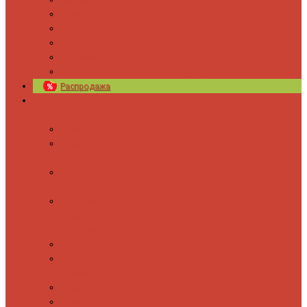
Новости
Блог
Изготовление на заказ
Покраска полотенцесушителей
Полимерная защита от электрокоррозии
Распродажа
Полотенцесушители
Водяные
Лесенки
Лесенки с
полочкой
С боковым
подключением
С полкой и
боковым
подключением
Форма М
Форма П
Электрические
Лесенка
Лесенки с