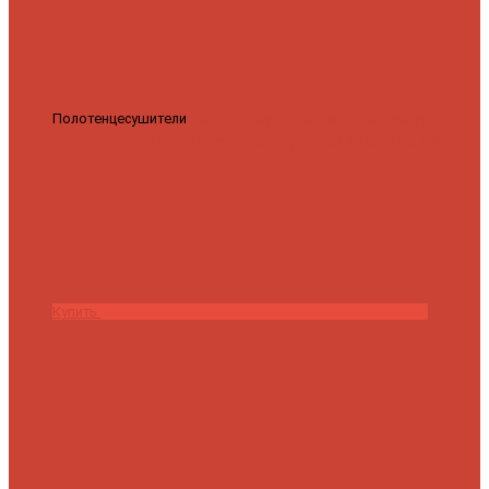
Полотенцесушители
Полотенцесушитель водяной Роснерж
Трапеция L108110 80x50 с полкой групповой
29 590 ₽
28 200 ₽
Купить