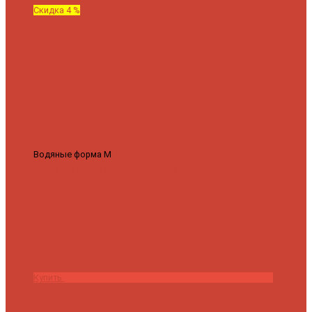
Скидка 4 %
Водяные форма М
Полотенцесушитель водяной Роснерж М
образный M101000 50x60
7 430 ₽
7 100 ₽
Купить