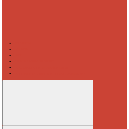
Контакты
Новости
Блог
Изготовление на заказ
Покраска полотенцесушителей
Полимерная защита от электрокоррозии