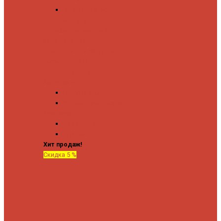
Угловые запорные
вентили
Коробка для скрытия
электропроводки
Кронштейны и заглушки
Терморегуляторы
Соединительные
Американки
Прямые американки
Угловые американки
Аксессуары
Полотенца
Крючки
Хит продаж!
Скидка 5 %