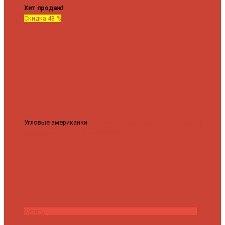
Хит продаж!
Скидка 48 %
Угловые американки
Соединительные Американки угловые
гайка-гайка 1"x3/4"
3 840 ₽
2 000 ₽
Купить