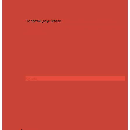
Полотенцесушители
Полотенцесушитель водяной
Роснерж Трапеция L108110 80x50 с полкой групповой
29
590 ₽
28 200 ₽
Купить
Контакты