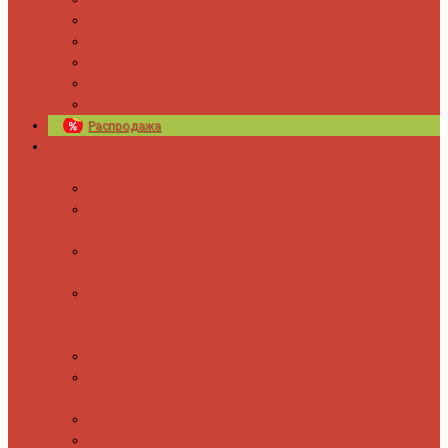
Новости
Блог
Изготовление на заказ
Покраска полотенцесушителей
Полимерная защита от электрокоррозии
Распродажа
Полотенцесушители
Водяные
Лесенки
Лесенки с
полочкой
С боковым
подключением
С полкой и
боковым
подключением
Форма М
Форма П
Электрические
Лесенка
Лесенки с