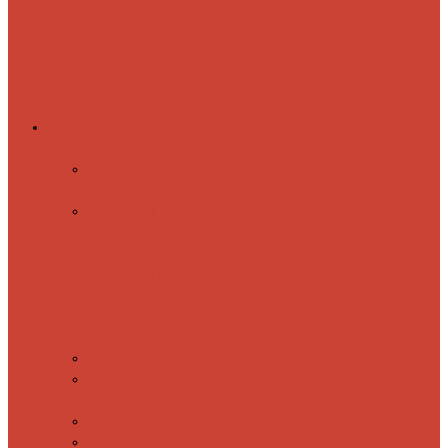
Комплектующие
Запорные вентили
Прямые запорные
вентили
Угловые запорные
вентили
Коробка для скрытия
электропроводки
Кронштейны
и заглушки
Терморегуляторы
Соединительные Американки
Прямые американки
Угловые американки
Аксессуары
Полотенца
Крючки