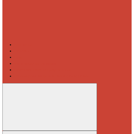
Контакты
Новости
Блог
Изготовление на заказ
Покраска полотенцесушителей
Полимерная защита от электрокоррозии