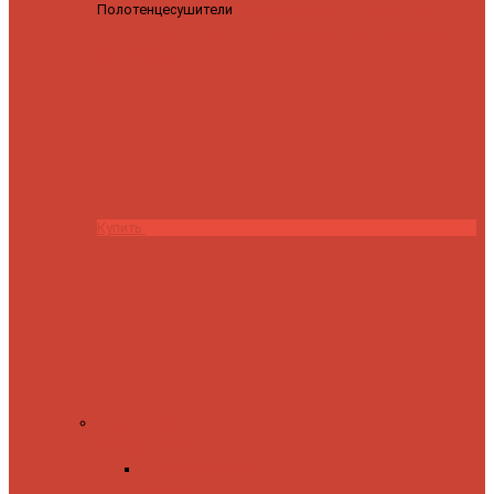
Полотенцесушители
Полотенцесушитель водяной
Роснерж Трапеция L108110 80x50 с полкой групповой
29
590 ₽
28 200 ₽
Купить
Комплектующие
Запорные вентили
Прямые запорные
вентили