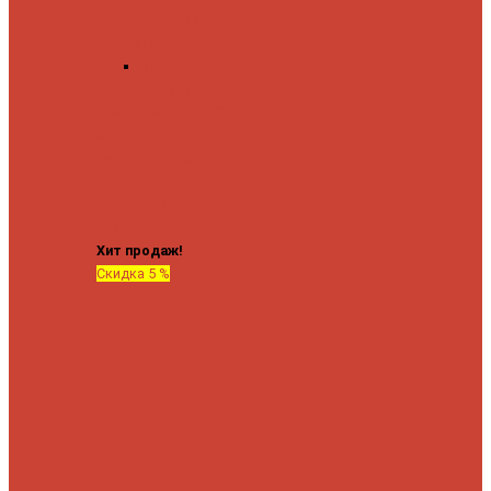
форма М
Форма П
Водяные
форма П
C верхней полкой
C
боковым
подключением
C
боковым
подключением и
полкой
Хит продаж!
Скидка 5 %