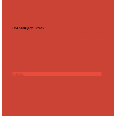
Полотенцесушители
Полотенцесушитель водяной Роснерж
Трапеция L108110 80x50 с полкой групповой
29 590 ₽
28 200 ₽
Купить