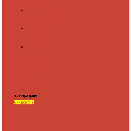
полочкой
С
терморегулятором
Форма М
Водяные
форма М
Форма П
Водяные
форма П
C верхней полкой
C
боковым
подключением
C
боковым
подключением и
полкой
Хит продаж!
Скидка 5 %