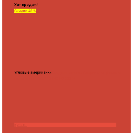
Хит продаж!
Скидка 48 %
Угловые американки
Соединительные Американки угловые
гайка-гайка 1"x3/4"
3 840 ₽
2 000 ₽
Купить