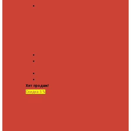
Угловые запорные
вентили
Коробка для скрытия
электропроводки
Кронштейны и заглушки
Терморегуляторы
Соединительные
Американки
Прямые американки
Угловые американки
Аксессуары
Полотенца
Крючки
Хит продаж!
Скидка 5 %