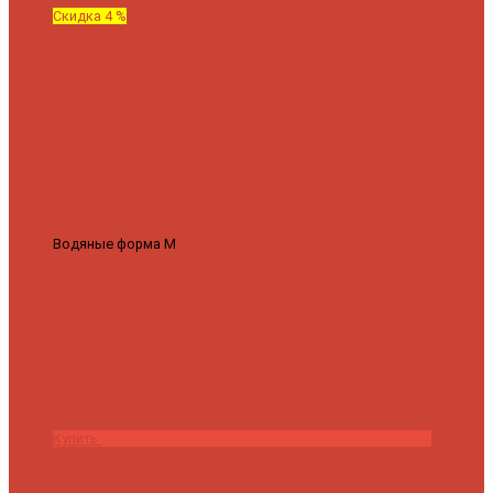
Скидка 4 %
Водяные форма М
Полотенцесушитель водяной Роснерж М
образный M101000 50x60
7 430 ₽
7 100 ₽
Купить