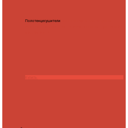
Полотенцесушители
Полотенцесушитель водяной
Роснерж Трапеция L108110 80x50 с полкой групповой
29
590 ₽
28 200 ₽
Купить
Контакты