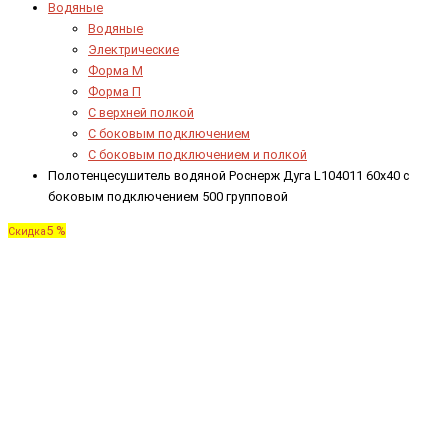
Водяные
Водяные
Электрические
Форма М
Форма П
C верхней полкой
C боковым подключением
C боковым подключением и полкой
Полотенцесушитель водяной Роснерж Дуга L104011 60x40 с
боковым подключением 500 групповой
5 %
Скидка