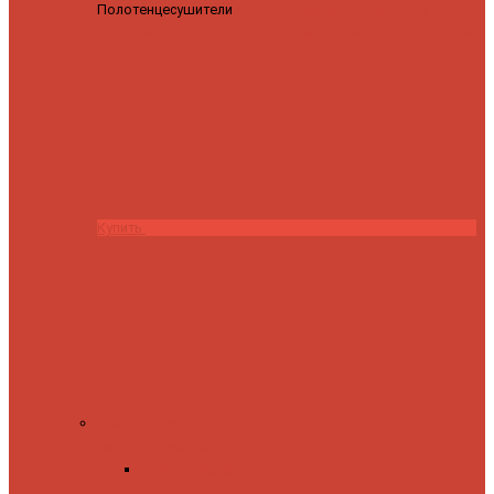
Полотенцесушители
Полотенцесушитель водяной
Роснерж Трапеция L108110 80x50 с полкой групповой
29
590 ₽
28 200 ₽
Купить
Комплектующие
Запорные вентили
Прямые запорные
вентили