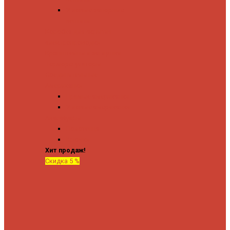
Угловые запорные
вентили
Коробка для скрытия
электропроводки
Кронштейны и заглушки
Терморегуляторы
Соединительные
Американки
Прямые американки
Угловые американки
Аксессуары
Полотенца
Крючки
Хит продаж!
Скидка 5 %