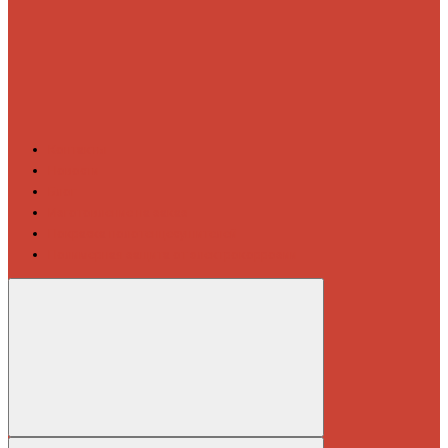
Контакты
Новости
Блог
Изготовление на заказ
Покраска полотенцесушителей
Полимерная защита от электрокоррозии