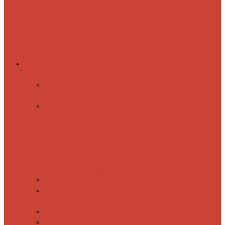
Комплектующие
Запорные вентили
Прямые запорные
вентили
Угловые запорные
вентили
Коробка для скрытия
электропроводки
Кронштейны
и заглушки
Терморегуляторы
Соединительные Американки
Прямые американки
Угловые американки
Аксессуары
Полотенца
Крючки