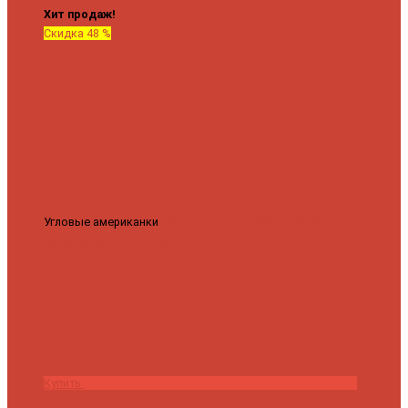
Хит продаж!
Скидка 48 %
Угловые американки
Соединительные Американки угловые
гайка-гайка 1"x3/4"
3 840 ₽
2 000 ₽
Купить