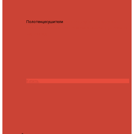
Полотенцесушители
Полотенцесушитель водяной
Роснерж Трапеция L108110 80x50 с полкой групповой
29
590 ₽
28 200 ₽
Купить
Контакты