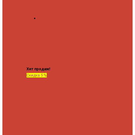
форма М
Форма П
Водяные
форма П
C верхней полкой
C
боковым
подключением
C
боковым
подключением и
полкой
Хит продаж!
Скидка 5 %