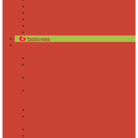
Новости
Блог
Изготовление на заказ
Покраска полотенцесушителей
Полимерная защита от электрокоррозии
Распродажа
Полотенцесушители
Водяные
Лесенки
Лесенки с
полочкой
С боковым
подключением
С полкой и
боковым
подключением
Форма М
Форма П
Электрические
Лесенка
Лесенки с