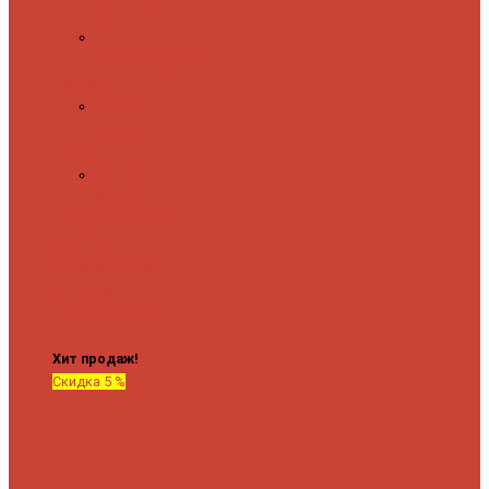
полочкой
С
терморегулятором
Форма М
Водяные
форма М
Форма П
Водяные
форма П
C верхней полкой
C
боковым
подключением
C
боковым
подключением и
полкой
Хит продаж!
Скидка 5 %