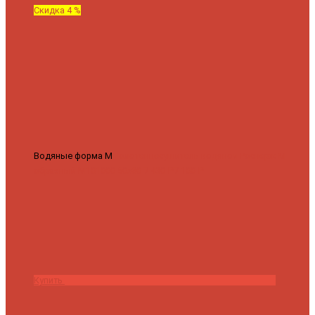
Скидка 4 %
Водяные форма М
Полотенцесушитель водяной Роснерж М
образный M101000 50x60
7 430 ₽
7 100 ₽
Купить