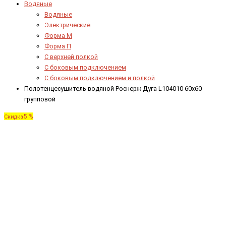
Водяные
Водяные
Электрические
Форма М
Форма П
C верхней полкой
C боковым подключением
C боковым подключением и полкой
Полотенцесушитель водяной Роснерж Дуга L104010 60x60
групповой
5 %
Скидка