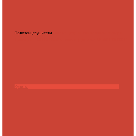
Полотенцесушители
Полотенцесушитель водяной Роснерж
Трапеция L108110 80x50 с полкой групповой
29 590 ₽
28 200 ₽
Купить