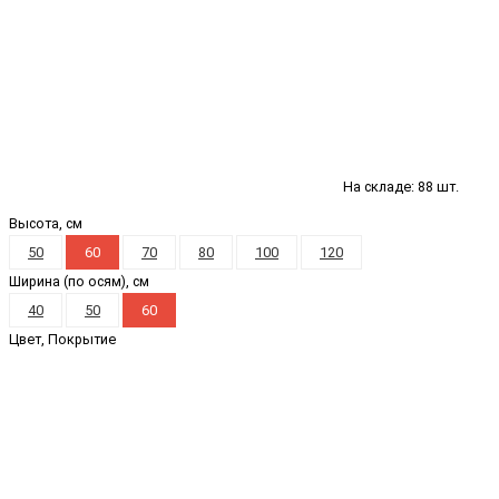
На складе: 88 шт.
Высота, см
50
60
70
80
100
120
Ширина (по осям), см
40
50
60
Цвет, Покрытие