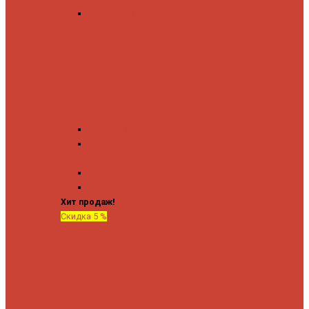
Угловые запорные
вентили
Коробка для скрытия
электропроводки
Кронштейны и заглушки
Терморегуляторы
Соединительные
Американки
Прямые американки
Угловые американки
Аксессуары
Полотенца
Крючки
Хит продаж!
Скидка 5 %