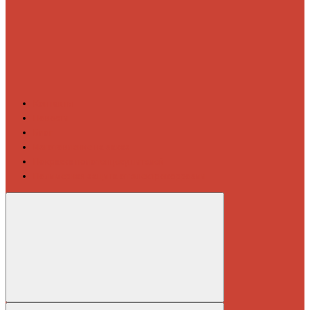
Контакты
Новости
Блог
Изготовление на заказ
Покраска полотенцесушителей
Полимерная защита от электрокоррозии