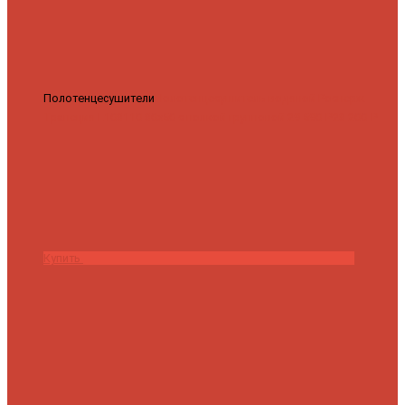
Полотенцесушители
Полотенцесушитель водяной Роснерж
Трапеция L108110 80x50 с полкой групповой
29 590 ₽
28 200 ₽
Купить