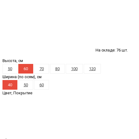
На складе: 76 шт.
Высота, см
50
60
70
80
100
120
Ширина (по осям), см
40
50
60
Цвет, Покрытие