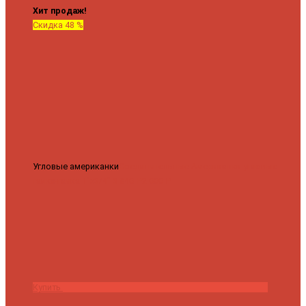
Хит продаж!
Скидка 48 %
Угловые американки
Соединительные Американки угловые
гайка-гайка 1"x3/4"
3 840 ₽
2 000 ₽
Купить