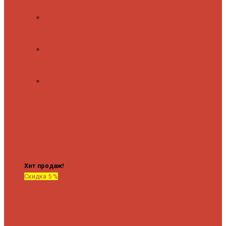
полочкой
С
терморегулятором
Форма М
Водяные
форма М
Форма П
Водяные
форма П
C верхней полкой
C
боковым
подключением
C
боковым
подключением и
полкой
Хит продаж!
Скидка 5 %