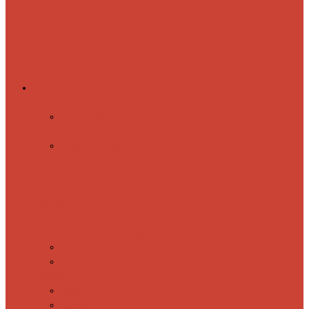
Комплектующие
Запорные вентили
Прямые запорные
вентили
Угловые запорные
вентили
Коробка для скрытия
электропроводки
Кронштейны
и заглушки
Терморегуляторы
Соединительные Американки
Прямые американки
Угловые американки
Аксессуары
Полотенца
Крючки