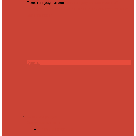
Полотенцесушители
Полотенцесушитель водяной
Роснерж Трапеция L108110 80x50 с полкой групповой
29
590 ₽
28 200 ₽
Купить
Комплектующие
Запорные вентили
Прямые запорные
вентили