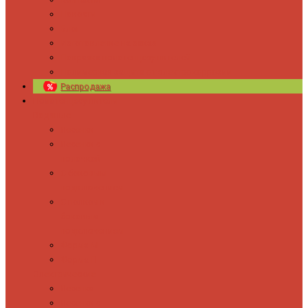
Новости
Блог
Изготовление на заказ
Покраска полотенцесушителей
Полимерная защита от электрокоррозии
Распродажа
Полотенцесушители
Водяные
Лесенки
Лесенки с
полочкой
С боковым
подключением
С полкой и
боковым
подключением
Форма М
Форма П
Электрические
Лесенка
Лесенки с