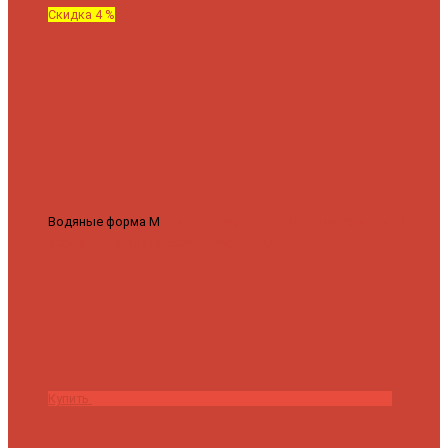
Скидка 4 %
Водяные форма М
Полотенцесушитель водяной Роснерж М
образный M101000 50x60
7 430 ₽
7 100 ₽
Купить