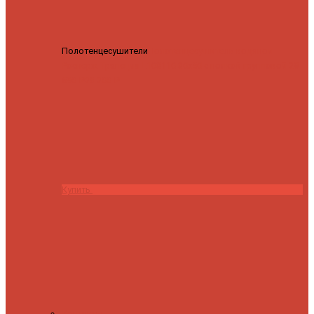
Полотенцесушители
Полотенцесушитель водяной
Роснерж Трапеция L108110 80x50 с полкой групповой
29
590 ₽
28 200 ₽
Купить
Контакты