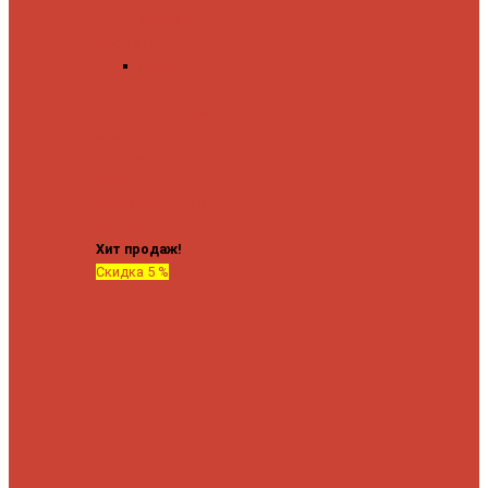
форма М
Форма П
Водяные
форма П
C верхней полкой
C
боковым
подключением
C
боковым
подключением и
полкой
Хит продаж!
Скидка 5 %