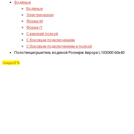
Водяные
Водяные
Электрические
Форма М
Форма П
C верхней полкой
C боковым подключением
C боковым подключением и полкой
Полотенцесушитель водяной Роснерж Аврора L103000 60x40
5 %
Скидка