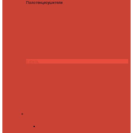
Полотенцесушители
Полотенцесушитель водяной
Роснерж Трапеция L108110 80x50 с полкой групповой
29
590 ₽
28 200 ₽
Купить
Комплектующие
Запорные вентили
Прямые запорные
вентили