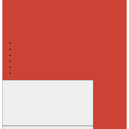
Контакты
Новости
Блог
Изготовление на заказ
Покраска полотенцесушителей
Полимерная защита от электрокоррозии