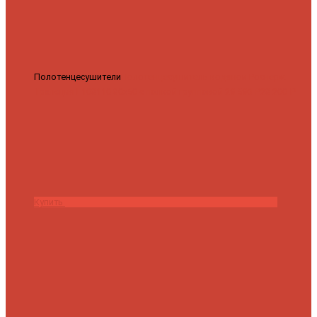
Полотенцесушители
Полотенцесушитель водяной Роснерж
Трапеция L108110 80x50 с полкой групповой
29 590 ₽
28 200 ₽
Купить