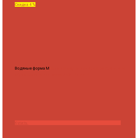
Скидка 4 %
Водяные форма М
Полотенцесушитель водяной Роснерж М
образный M101000 50x60
7 430 ₽
7 100 ₽
Купить