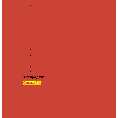
Угловые запорные
вентили
Коробка для скрытия
электропроводки
Кронштейны и заглушки
Терморегуляторы
Соединительные
Американки
Прямые американки
Угловые американки
Аксессуары
Полотенца
Крючки
Хит продаж!
Скидка 5 %