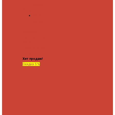
форма М
Форма П
Водяные
форма П
C верхней полкой
C
боковым
подключением
C
боковым
подключением и
полкой
Хит продаж!
Скидка 5 %