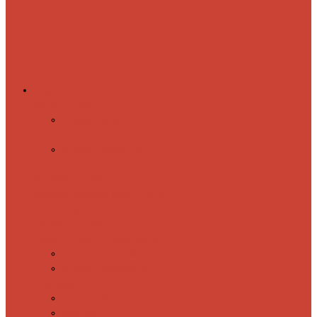
Комплектующие
Запорные вентили
Прямые запорные
вентили
Угловые запорные
вентили
Коробка для скрытия
электропроводки
Кронштейны
и заглушки
Терморегуляторы
Соединительные Американки
Прямые американки
Угловые американки
Аксессуары
Полотенца
Крючки