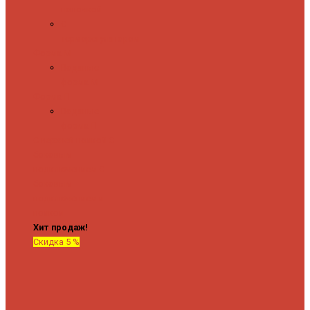
полочкой
С
терморегулятором
Форма М
Водяные
форма М
Форма П
Водяные
форма П
C верхней полкой
C
боковым
подключением
C
боковым
подключением и
полкой
Хит продаж!
Скидка 5 %