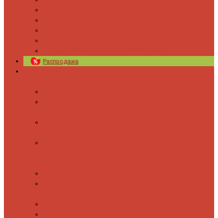
Новости
Блог
Изготовление на заказ
Покраска полотенцесушителей
Полимерная защита от электрокоррозии
Распродажа
Полотенцесушители
Водяные
Лесенки
Лесенки с
полочкой
С боковым
подключением
С полкой и
боковым
подключением
Форма М
Форма П
Электрические
Лесенка
Лесенки с