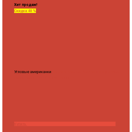
Хит продаж!
Скидка 48 %
Угловые американки
Соединительные Американки угловые
гайка-гайка 1"x3/4"
3 840 ₽
2 000 ₽
Купить