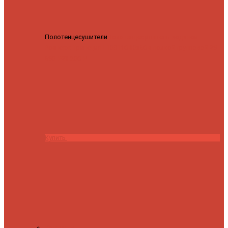
Полотенцесушители
Полотенцесушитель водяной
Роснерж Трапеция L108110 80x50 с полкой групповой
29
590 ₽
28 200 ₽
Купить
Контакты