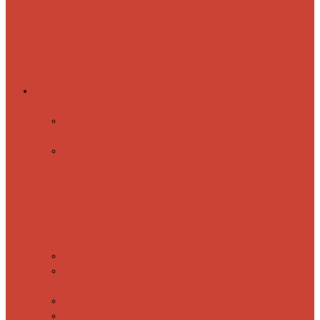
Комплектующие
Запорные вентили
Прямые запорные
вентили
Угловые запорные
вентили
Коробка для скрытия
электропроводки
Кронштейны
и заглушки
Терморегуляторы
Соединительные Американки
Прямые американки
Угловые американки
Аксессуары
Полотенца
Крючки