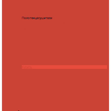
Полотенцесушители
Полотенцесушитель водяной
Роснерж Трапеция L108110 80x50 с полкой групповой
29
590 ₽
28 200 ₽
Купить
Контакты