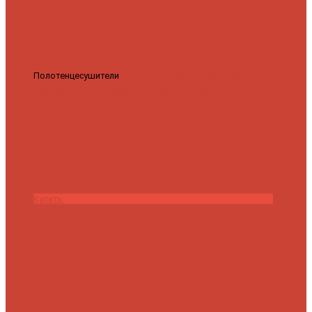
Полотенцесушители
Полотенцесушитель водяной Роснерж
Трапеция L108110 80x50 с полкой групповой
29 590 ₽
28 200 ₽
Купить