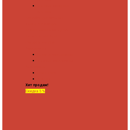
Угловые запорные
вентили
Коробка для скрытия
электропроводки
Кронштейны и заглушки
Терморегуляторы
Соединительные
Американки
Прямые американки
Угловые американки
Аксессуары
Полотенца
Крючки
Хит продаж!
Скидка 5 %