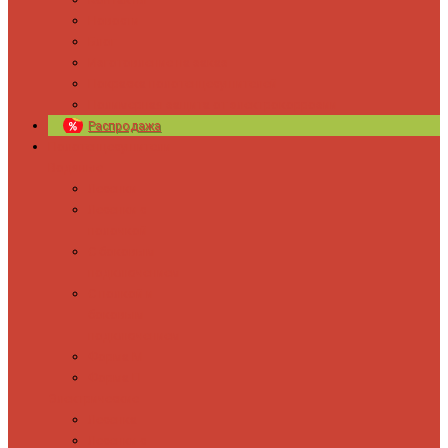
Новости
Блог
Изготовление на заказ
Покраска полотенцесушителей
Полимерная защита от электрокоррозии
Распродажа
Полотенцесушители
Водяные
Лесенки
Лесенки с
полочкой
С боковым
подключением
С полкой и
боковым
подключением
Форма М
Форма П
Электрические
Лесенка
Лесенки с