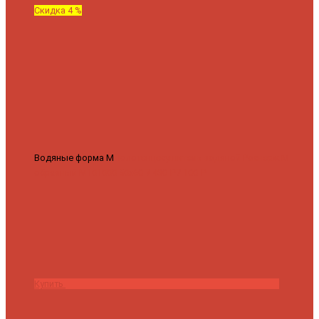
Скидка 4 %
Водяные форма М
Полотенцесушитель водяной Роснерж М
образный M101000 50x60
7 430 ₽
7 100 ₽
Купить