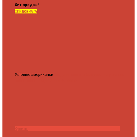
Хит продаж!
Скидка 48 %
Угловые американки
Соединительные Американки угловые
гайка-гайка 1"x3/4"
3 840 ₽
2 000 ₽
Купить