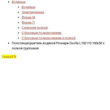
Водяные
Водяные
Электрические
Форма М
Форма П
C верхней полкой
C боковым подключением
C боковым подключением и полкой
Полотенцесушитель водяной Роснерж Скоба L102110 100x50 с
полкой групповой
5 %
Скидка