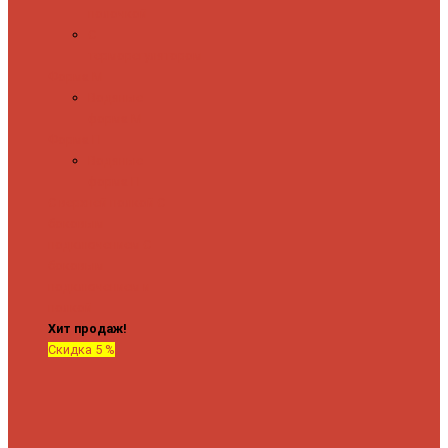
полочкой
С
терморегулятором
Форма М
Водяные
форма М
Форма П
Водяные
форма П
C верхней полкой
C
боковым
подключением
C
боковым
подключением и
полкой
Хит продаж!
Скидка 5 %