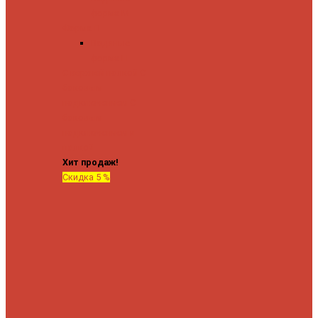
форма М
Форма П
Водяные
форма П
C верхней полкой
C
боковым
подключением
C
боковым
подключением и
полкой
Хит продаж!
Скидка 5 %