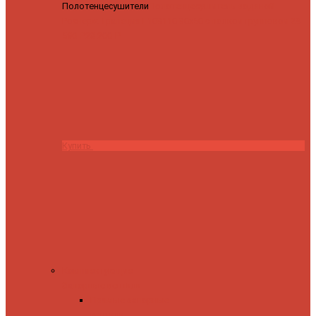
Полотенцесушители
Полотенцесушитель водяной
Роснерж Трапеция L108110 80x50 с полкой групповой
29
590 ₽
28 200 ₽
Купить
Комплектующие
Запорные вентили
Прямые запорные
вентили