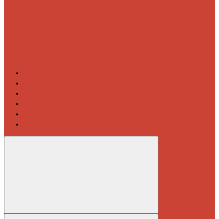
Контакты
Новости
Блог
Изготовление на заказ
Покраска полотенцесушителей
Полимерная защита от электрокоррозии