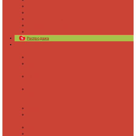
Новости
Блог
Изготовление на заказ
Покраска полотенцесушителей
Полимерная защита от электрокоррозии
Распродажа
Полотенцесушители
Водяные
Лесенки
Лесенки с
полочкой
С боковым
подключением
С полкой и
боковым
подключением
Форма М
Форма П
Электрические
Лесенка
Лесенки с