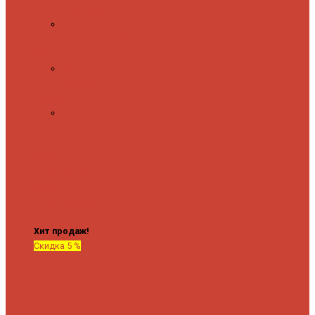
полочкой
С
терморегулятором
Форма М
Водяные
форма М
Форма П
Водяные
форма П
C верхней полкой
C
боковым
подключением
C
боковым
подключением и
полкой
Хит продаж!
Скидка 5 %