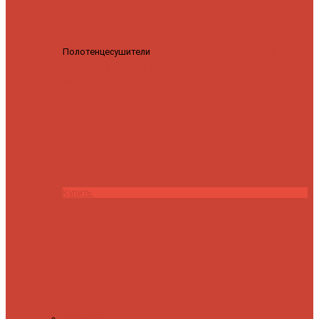
Полотенцесушители
Полотенцесушитель водяной
Роснерж Трапеция L108110 80x50 с полкой групповой
29
590 ₽
28 200 ₽
Купить
Контакты