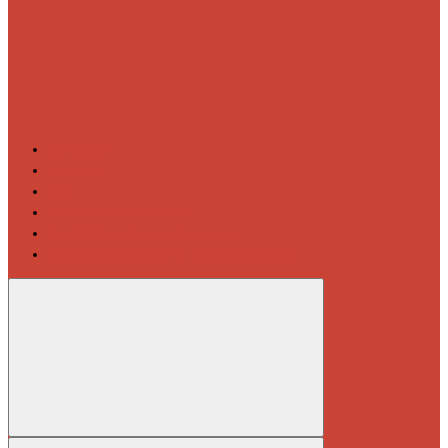
Контакты
Новости
Блог
Изготовление на заказ
Покраска полотенцесушителей
Полимерная защита от электрокоррозии