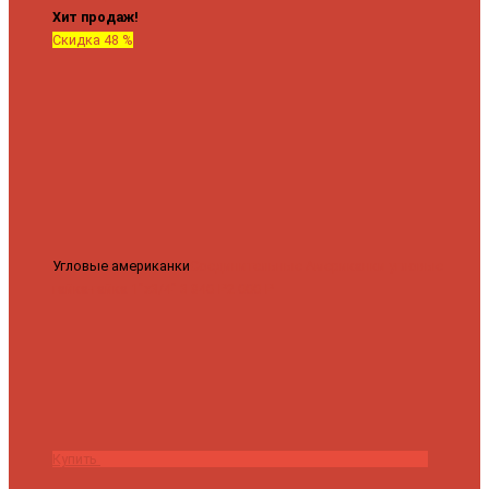
Хит продаж!
Скидка 48 %
Угловые американки
Соединительные Американки угловые
гайка-гайка 1"x3/4"
3 840 ₽
2 000 ₽
Купить