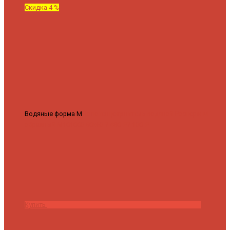
Скидка 4 %
Водяные форма М
Полотенцесушитель водяной Роснерж М
образный M101000 50x60
7 430 ₽
7 100 ₽
Купить