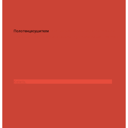
Полотенцесушители
Полотенцесушитель водяной Роснерж
Трапеция L108110 80x50 с полкой групповой
29 590 ₽
28 200 ₽
Купить