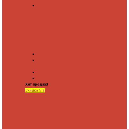
Угловые запорные
вентили
Коробка для скрытия
электропроводки
Кронштейны и заглушки
Терморегуляторы
Соединительные
Американки
Прямые американки
Угловые американки
Аксессуары
Полотенца
Крючки
Хит продаж!
Скидка 5 %