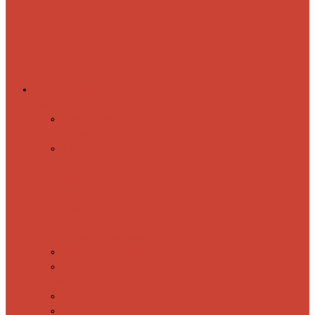
Комплектующие
Запорные вентили
Прямые запорные
вентили
Угловые запорные
вентили
Коробка для скрытия
электропроводки
Кронштейны
и заглушки
Терморегуляторы
Соединительные Американки
Прямые американки
Угловые американки
Аксессуары
Полотенца
Крючки