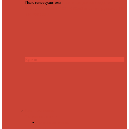
Полотенцесушители
Полотенцесушитель водяной
Роснерж Трапеция L108110 80x50 с полкой групповой
29
590 ₽
28 200 ₽
Купить
Комплектующие
Запорные вентили
Прямые запорные
вентили