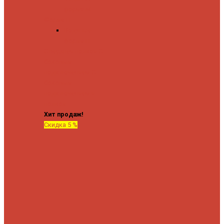
форма М
Форма П
Водяные
форма П
C верхней полкой
C
боковым
подключением
C
боковым
подключением и
полкой
Хит продаж!
Скидка 5 %