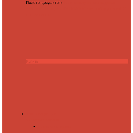
Полотенцесушители
Полотенцесушитель водяной
Роснерж Трапеция L108110 80x50 с полкой групповой
29
590 ₽
28 200 ₽
Купить
Комплектующие
Запорные вентили
Прямые запорные
вентили