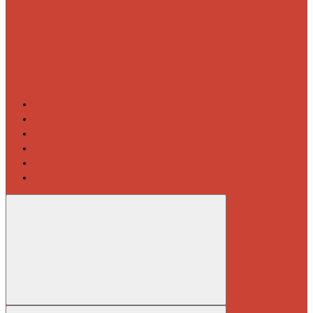
Контакты
Новости
Блог
Изготовление на заказ
Покраска полотенцесушителей
Полимерная защита от электрокоррозии