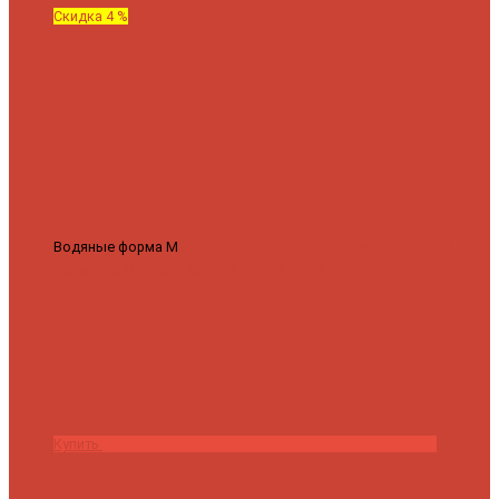
Скидка 4 %
Водяные форма М
Полотенцесушитель водяной Роснерж М
образный M101000 50x60
7 430 ₽
7 100 ₽
Купить