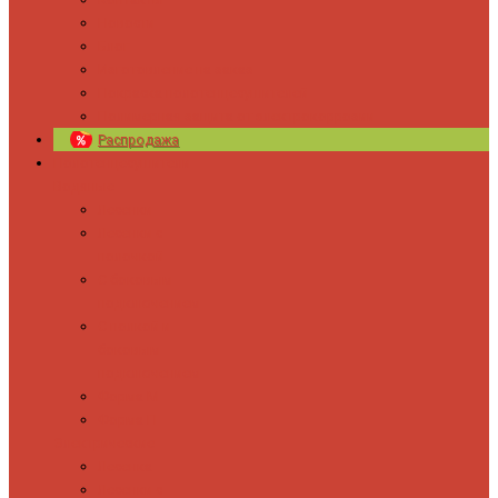
Новости
Блог
Изготовление на заказ
Покраска полотенцесушителей
Полимерная защита от электрокоррозии
Распродажа
Полотенцесушители
Водяные
Лесенки
Лесенки с
полочкой
С боковым
подключением
С полкой и
боковым
подключением
Форма М
Форма П
Электрические
Лесенка
Лесенки с