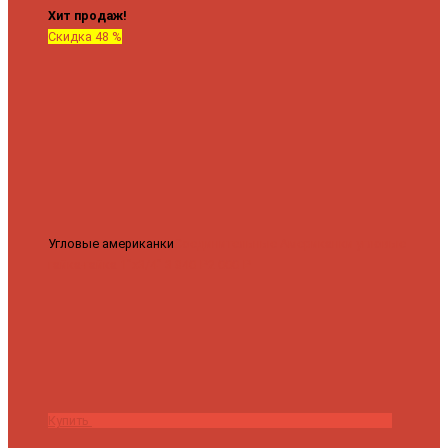
Хит продаж!
Скидка 48 %
Угловые американки
Соединительные Американки угловые
гайка-гайка 1"x3/4"
3 840 ₽
2 000 ₽
Купить