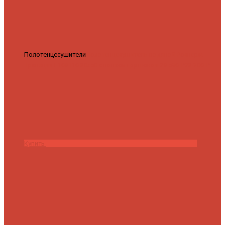
Полотенцесушители
Полотенцесушитель водяной Роснерж
Трапеция L108110 80x50 с полкой групповой
29 590 ₽
28 200 ₽
Купить