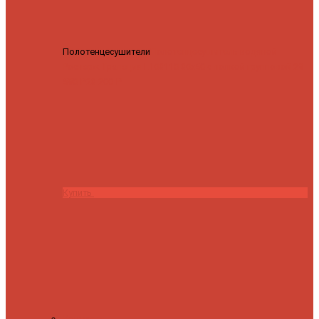
Полотенцесушители
Полотенцесушитель водяной
Роснерж Трапеция L108110 80x50 с полкой групповой
29
590 ₽
28 200 ₽
Купить
Контакты