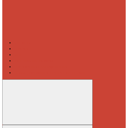
Контакты
Новости
Блог
Изготовление на заказ
Покраска полотенцесушителей
Полимерная защита от электрокоррозии