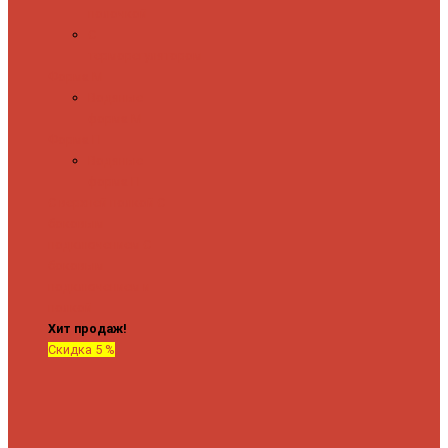
полочкой
С
терморегулятором
Форма М
Водяные
форма М
Форма П
Водяные
форма П
C верхней полкой
C
боковым
подключением
C
боковым
подключением и
полкой
Хит продаж!
Скидка 5 %