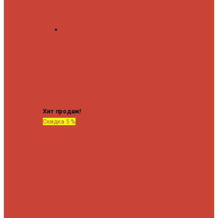
форма М
Форма П
Водяные
форма П
C верхней полкой
C
боковым
подключением
C
боковым
подключением и
полкой
Хит продаж!
Скидка 5 %