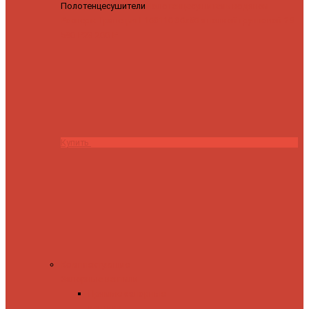
Полотенцесушители
Полотенцесушитель водяной
Роснерж Трапеция L108110 80x50 с полкой групповой
29
590 ₽
28 200 ₽
Купить
Комплектующие
Запорные вентили
Прямые запорные
вентили