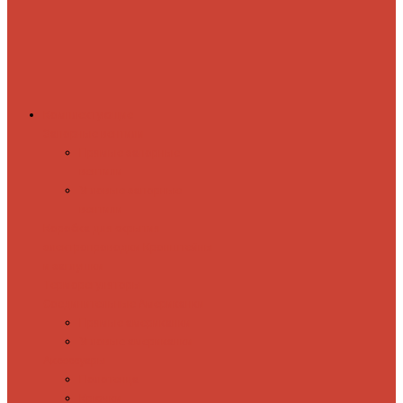
Комплектующие
Запорные вентили
Прямые запорные
вентили
Угловые запорные
вентили
Коробка для скрытия
электропроводки
Кронштейны
и заглушки
Терморегуляторы
Соединительные Американки
Прямые американки
Угловые американки
Аксессуары
Полотенца
Крючки