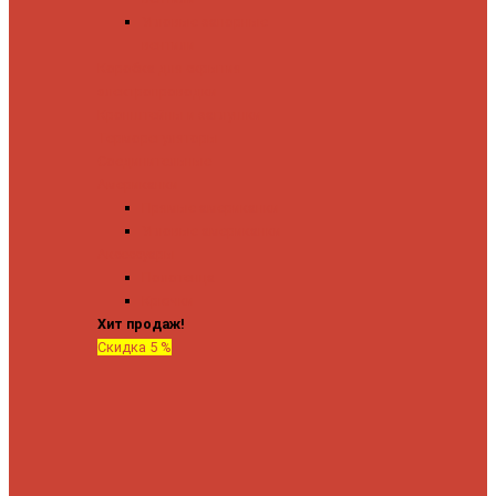
Угловые запорные
вентили
Коробка для скрытия
электропроводки
Кронштейны и заглушки
Терморегуляторы
Соединительные
Американки
Прямые американки
Угловые американки
Аксессуары
Полотенца
Крючки
Хит продаж!
Скидка 5 %