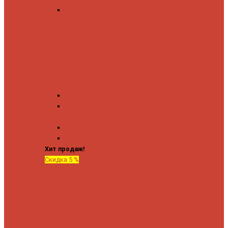
Угловые запорные
вентили
Коробка для скрытия
электропроводки
Кронштейны и заглушки
Терморегуляторы
Соединительные
Американки
Прямые американки
Угловые американки
Аксессуары
Полотенца
Крючки
Хит продаж!
Скидка 5 %