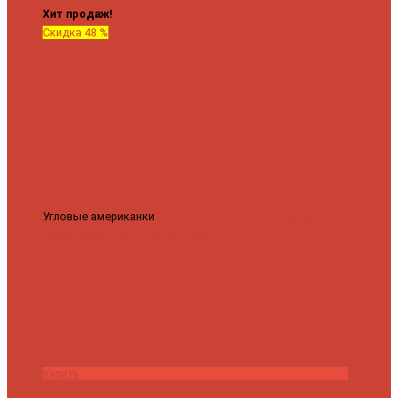
Хит продаж!
Скидка 48 %
Угловые американки
Соединительные Американки угловые
гайка-гайка 1"x3/4"
3 840 ₽
2 000 ₽
Купить