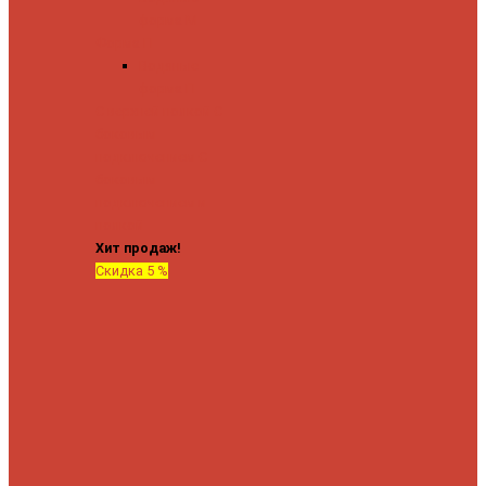
форма М
Форма П
Водяные
форма П
C верхней полкой
C
боковым
подключением
C
боковым
подключением и
полкой
Хит продаж!
Скидка 5 %