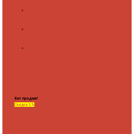
полочкой
С
терморегулятором
Форма М
Водяные
форма М
Форма П
Водяные
форма П
C верхней полкой
C
боковым
подключением
C
боковым
подключением и
полкой
Хит продаж!
Скидка 5 %