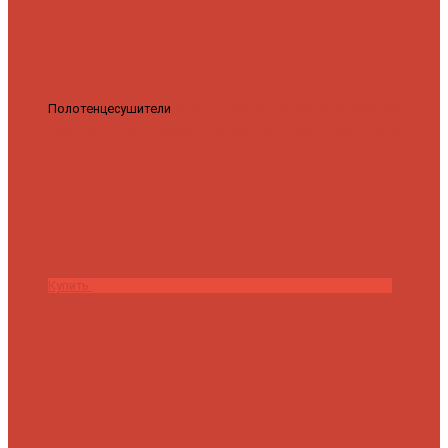
Полотенцесушители
Полотенцесушитель водяной Роснерж
Трапеция L108110 80x50 с полкой групповой
29 590 ₽
28 200 ₽
Купить