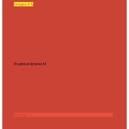
Скидка 4 %
Водяные форма М
Полотенцесушитель водяной Роснерж М
образный M101000 50x60
7 430 ₽
7 100 ₽
Купить