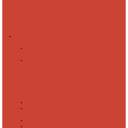
Комплектующие
Запорные вентили
Прямые запорные
вентили
Угловые запорные
вентили
Коробка для скрытия
электропроводки
Кронштейны
и заглушки
Терморегуляторы
Соединительные Американки
Прямые американки
Угловые американки
Аксессуары
Полотенца
Крючки