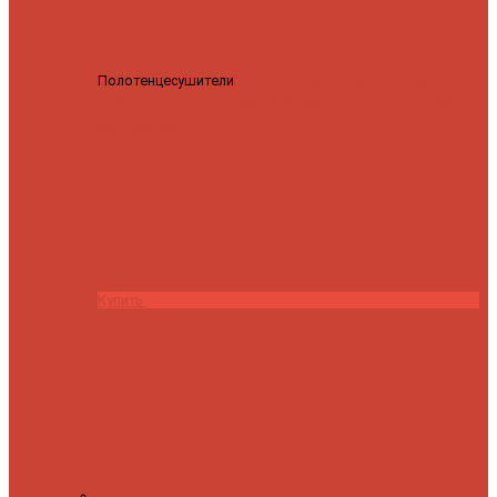
Полотенцесушители
Полотенцесушитель водяной
Роснерж Трапеция L108110 80x50 с полкой групповой
29
590 ₽
28 200 ₽
Купить
Контакты