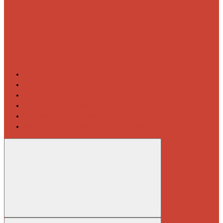
Контакты
Новости
Блог
Изготовление на заказ
Покраска полотенцесушителей
Полимерная защита от электрокоррозии