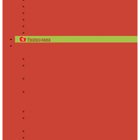
Новости
Блог
Изготовление на заказ
Покраска полотенцесушителей
Полимерная защита от электрокоррозии
Распродажа
Полотенцесушители
Водяные
Лесенки
Лесенки с
полочкой
С боковым
подключением
С полкой и
боковым
подключением
Форма М
Форма П
Электрические
Лесенка
Лесенки с