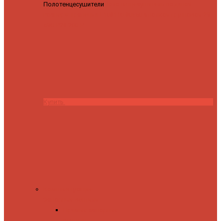
Полотенцесушители
Полотенцесушитель водяной
Роснерж Трапеция L108110 80x50 с полкой групповой
29
590 ₽
28 200 ₽
Купить
Комплектующие
Запорные вентили
Прямые запорные
вентили