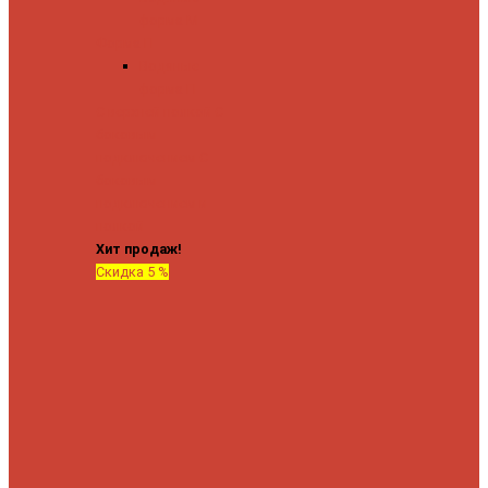
форма М
Форма П
Водяные
форма П
C верхней полкой
C
боковым
подключением
C
боковым
подключением и
полкой
Хит продаж!
Скидка 5 %