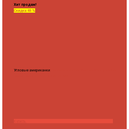
Хит продаж!
Скидка 48 %
Угловые американки
Соединительные Американки угловые
гайка-гайка 1"x3/4"
3 840 ₽
2 000 ₽
Купить