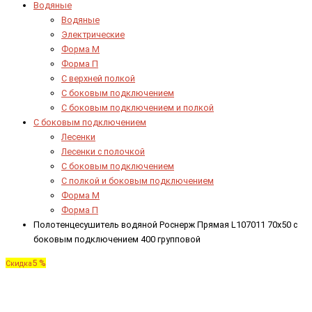
Водяные
Водяные
Электрические
Форма М
Форма П
C верхней полкой
C боковым подключением
C боковым подключением и полкой
С боковым подключением
Лесенки
Лесенки с полочкой
С боковым подключением
С полкой и боковым подключением
Форма М
Форма П
Полотенцесушитель водяной Роснерж Прямая L107011 70x50 с
боковым подключением 400 групповой
5 %
Скидка