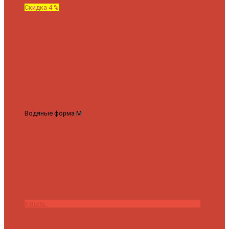
Скидка 4 %
Водяные форма М
Полотенцесушитель водяной Роснерж М
образный M101000 50x60
7 430 ₽
7 100 ₽
Купить