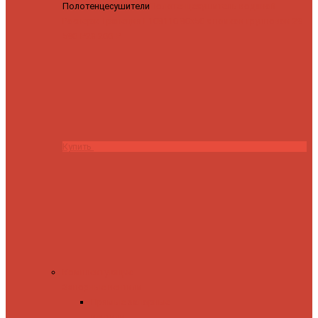
Полотенцесушители
Полотенцесушитель водяной
Роснерж Трапеция L108110 80x50 с полкой групповой
29
590 ₽
28 200 ₽
Купить
Комплектующие
Запорные вентили
Прямые запорные
вентили