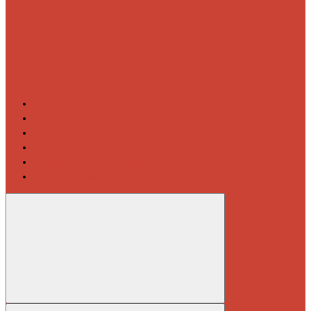
Контакты
Новости
Блог
Изготовление на заказ
Покраска полотенцесушителей
Полимерная защита от электрокоррозии