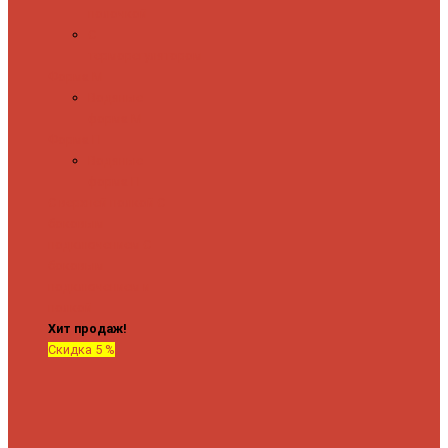
полочкой
С
терморегулятором
Форма М
Водяные
форма М
Форма П
Водяные
форма П
C верхней полкой
C
боковым
подключением
C
боковым
подключением и
полкой
Хит продаж!
Скидка 5 %