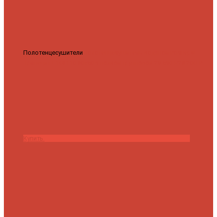
Полотенцесушители
Полотенцесушитель водяной Роснерж
Трапеция L108110 80x50 с полкой групповой
29 590 ₽
28 200 ₽
Купить