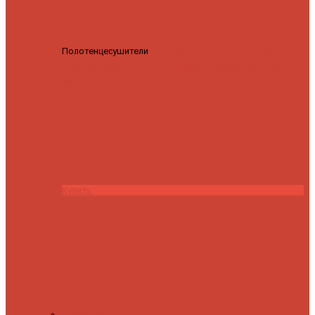
Полотенцесушители
Полотенцесушитель водяной
Роснерж Трапеция L108110 80x50 с полкой групповой
29
590 ₽
28 200 ₽
Купить
Контакты