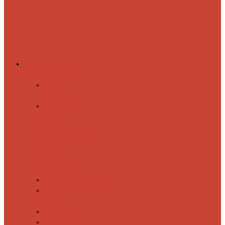
Комплектующие
Запорные вентили
Прямые запорные
вентили
Угловые запорные
вентили
Коробка для скрытия
электропроводки
Кронштейны
и заглушки
Терморегуляторы
Соединительные Американки
Прямые американки
Угловые американки
Аксессуары
Полотенца
Крючки