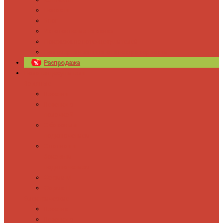
Новости
Блог
Изготовление на заказ
Покраска полотенцесушителей
Полимерная защита от электрокоррозии
Распродажа
Полотенцесушители
Водяные
Лесенки
Лесенки с
полочкой
С боковым
подключением
С полкой и
боковым
подключением
Форма М
Форма П
Электрические
Лесенка
Лесенки с