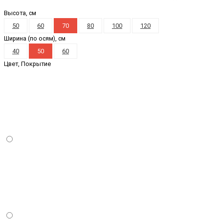
Высота, см
50
60
70
80
100
120
Ширина (по осям), см
40
50
60
Цвет, Покрытие