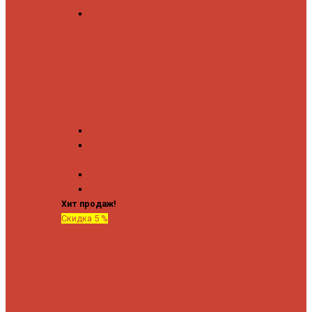
Угловые запорные
вентили
Коробка для скрытия
электропроводки
Кронштейны и заглушки
Терморегуляторы
Соединительные
Американки
Прямые американки
Угловые американки
Аксессуары
Полотенца
Крючки
Хит продаж!
Скидка 5 %