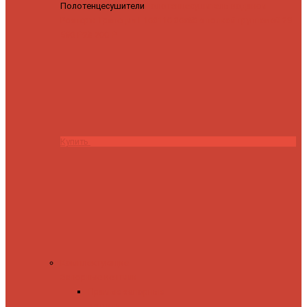
Полотенцесушители
Полотенцесушитель водяной
Роснерж Трапеция L108110 80x50 с полкой групповой
29
590 ₽
28 200 ₽
Купить
Комплектующие
Запорные вентили
Прямые запорные
вентили