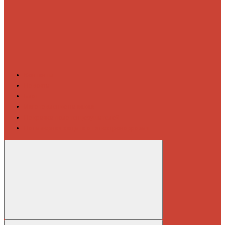
Контакты
Новости
Блог
Изготовление на заказ
Покраска полотенцесушителей
Полимерная защита от электрокоррозии