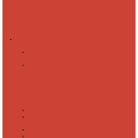
Комплектующие
Запорные вентили
Прямые запорные
вентили
Угловые запорные
вентили
Коробка для скрытия
электропроводки
Кронштейны
и заглушки
Терморегуляторы
Соединительные Американки
Прямые американки
Угловые американки
Аксессуары
Полотенца
Крючки