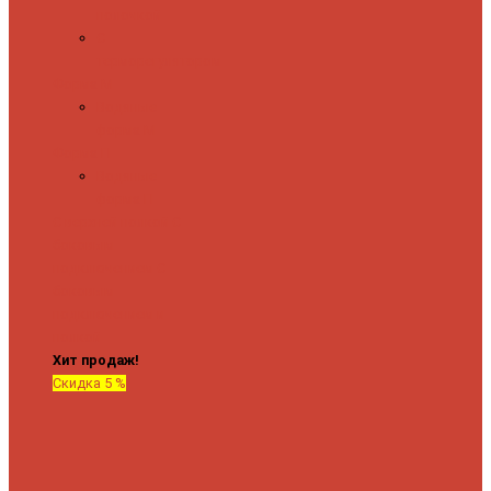
полочкой
С
терморегулятором
Форма М
Водяные
форма М
Форма П
Водяные
форма П
C верхней полкой
C
боковым
подключением
C
боковым
подключением и
полкой
Хит продаж!
Скидка 5 %