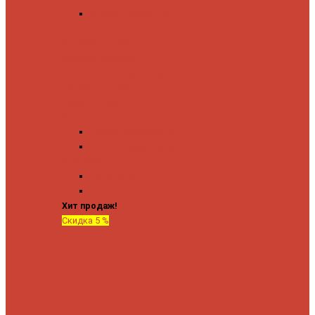
Угловые запорные
вентили
Коробка для скрытия
электропроводки
Кронштейны и заглушки
Терморегуляторы
Соединительные
Американки
Прямые американки
Угловые американки
Аксессуары
Полотенца
Крючки
Хит продаж!
Скидка 5 %