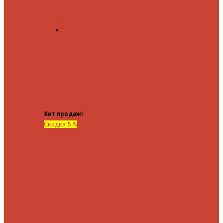
форма М
Форма П
Водяные
форма П
C верхней полкой
C
боковым
подключением
C
боковым
подключением и
полкой
Хит продаж!
Скидка 5 %