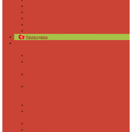
Новости
Блог
Изготовление на заказ
Покраска полотенцесушителей
Полимерная защита от электрокоррозии
Распродажа
Полотенцесушители
Водяные
Лесенки
Лесенки с
полочкой
С боковым
подключением
С полкой и
боковым
подключением
Форма М
Форма П
Электрические
Лесенка
Лесенки с