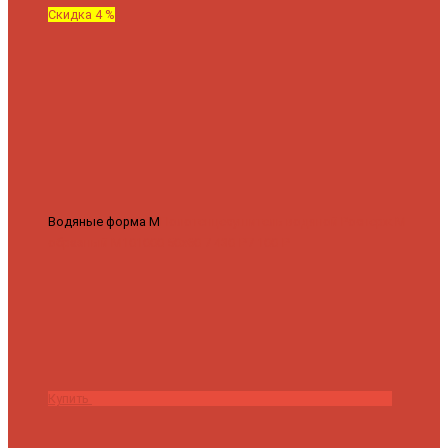
Скидка 4 %
Водяные форма М
Полотенцесушитель водяной Роснерж М
образный M101000 50x60
7 430 ₽
7 100 ₽
Купить