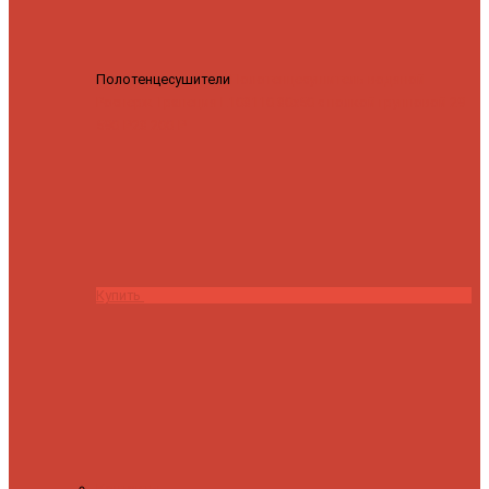
Полотенцесушители
Полотенцесушитель водяной
Роснерж Трапеция L108110 80x50 с полкой групповой
29
590 ₽
28 200 ₽
Купить
Контакты