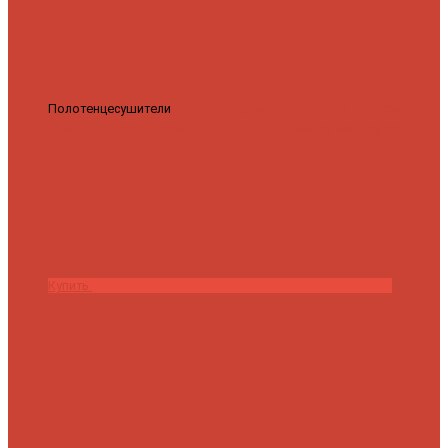
Полотенцесушители
Полотенцесушитель водяной Роснерж
Трапеция L108110 80x50 с полкой групповой
29 590 ₽
28 200 ₽
Купить