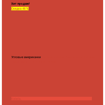
Хит продаж!
Скидка 48 %
Угловые американки
Соединительные Американки угловые
гайка-гайка 1"x3/4"
3 840 ₽
2 000 ₽
Купить