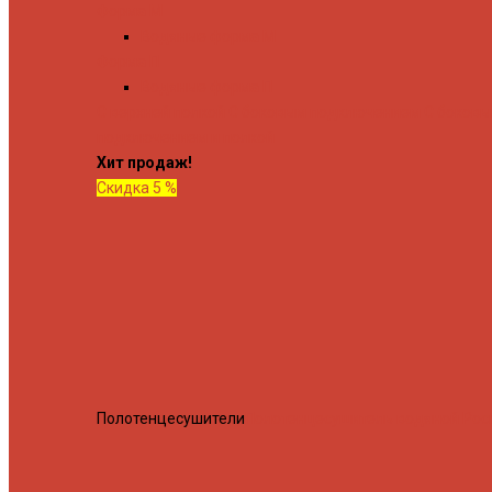
Форма М
Водяные форма М
Форма П
Водяные форма П
C верхней полкой
C боковым подключением
C боков
подключением и полкой
Хит продаж!
Скидка 5 %
Полотенцесушители
Полотенцесушитель водяной Росн