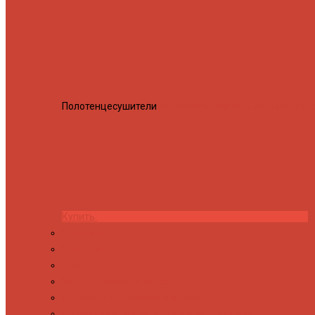
Полотенцесушители
Полотенцесушитель водяной Росн
Купить
Контакты
Новости
Блог
Изготовление на заказ
Покраска полотенцесушителей
Полимерная защита от электрокоррозии