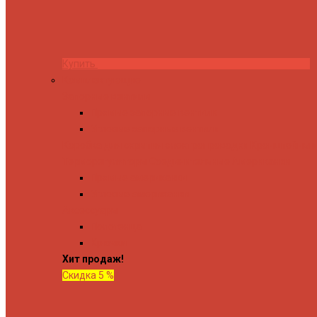
Купить
Комплектующие
Запорные вентили
Прямые запорные вентили
Угловые запорные вентили
Коробка для скрытия электропроводки
Кронштейны и
Терморегуляторы
Соединительные Американки
Прямые американки
Угловые американки
Аксессуары
Полотенца
Крючки
Хит продаж!
Скидка 5 %