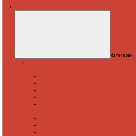
Все категории
Категории
Полотенцесушители
Водяные
Лесенки
Лесенки с полочкой
С боковым подключением
С полкой и боковым подключением
Показать все
Электрические
Лесенка
Лесенки с полочкой
С терморегулятором