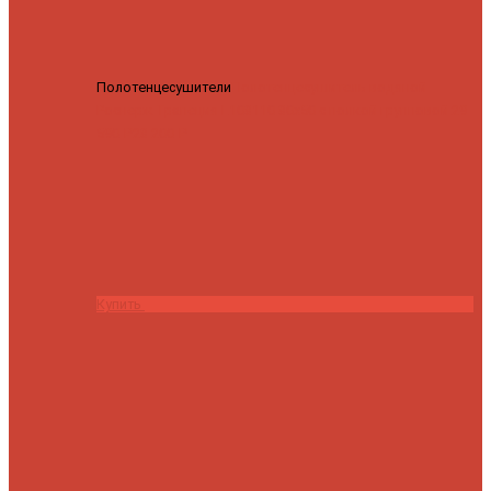
Полотенцесушители
Полотенцесушитель водяной
Роснерж Трапеция L108110 80x50 с полкой групповой
29
590 ₽
28 200 ₽
Купить