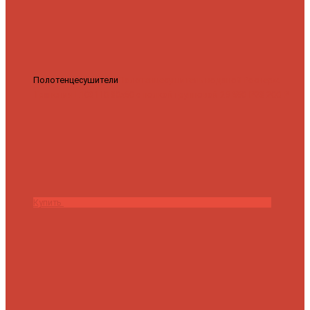
Полотенцесушители
Полотенцесушитель водяной Роснерж
Трапеция L108110 80x50 с полкой групповой
29 590 ₽
28 200 ₽
Купить