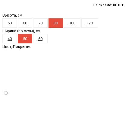
На складе: 80 шт.
Высота, см
50
60
70
80
100
120
Ширина (по осям), см
40
50
60
Цвет, Покрытие