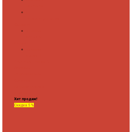
полочкой
С
терморегулятором
Форма М
Водяные
форма М
Форма П
Водяные
форма П
C верхней полкой
C
боковым
подключением
C
боковым
подключением и
полкой
Хит продаж!
Скидка 5 %