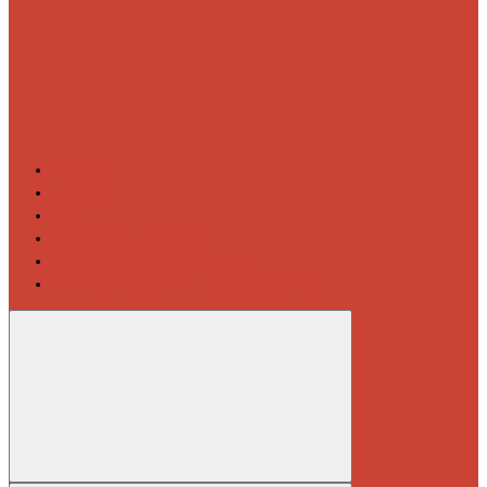
Контакты
Новости
Блог
Изготовление на заказ
Покраска полотенцесушителей
Полимерная защита от электрокоррозии