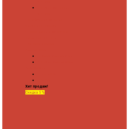
вентили
Угловые запорные
вентили
Коробка для скрытия
электропроводки
Кронштейны и заглушки
Терморегуляторы
Соединительные
Американки
Прямые американки
Угловые американки
Аксессуары
Полотенца
Крючки
Хит продаж!
Скидка 5 %