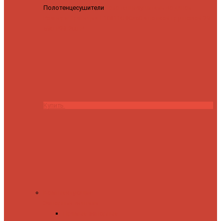
Полотенцесушители
Полотенцесушитель водяной
Роснерж Трапеция L108110 80x50 с полкой групповой
29
590 ₽
28 200 ₽
Купить
Комплектующие
Запорные вентили
Прямые запорные