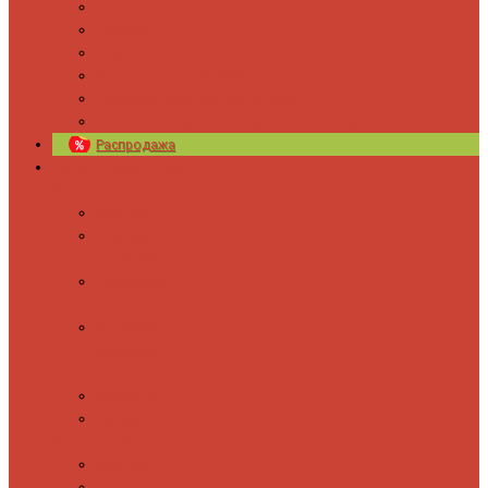
Контакты
Новости
Блог
Изготовление на заказ
Покраска полотенцесушителей
Полимерная защита от электрокоррозии
Распродажа
Полотенцесушители
Водяные
Лесенки
Лесенки с
полочкой
С боковым
подключением
С полкой и
боковым
подключением
Форма М
Форма П
Электрические
Лесенка
Лесенки с