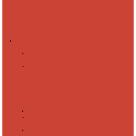
Комплектующие
Запорные вентили
Прямые запорные
вентили
Угловые запорные
вентили
Коробка для скрытия
электропроводки
Кронштейны
и заглушки
Терморегуляторы
Соединительные Американки
Прямые американки
Угловые американки
Аксессуары
Полотенца