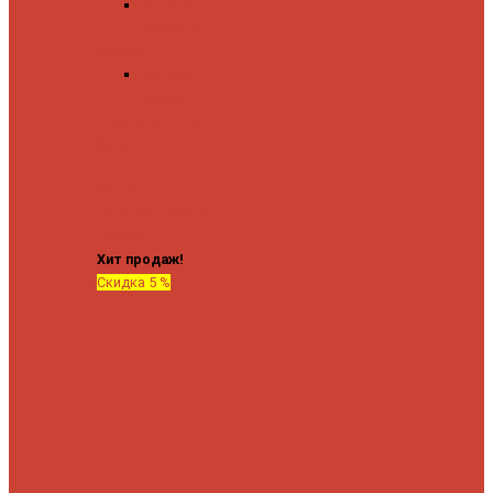
Водяные
форма М
Форма П
Водяные
форма П
C верхней полкой
C
боковым
подключением
C
боковым
подключением и
полкой
Хит продаж!
Скидка 5 %