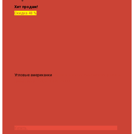
Крючки
Хит продаж!
Скидка 48 %
Угловые американки
Соединительные Американки угловые
гайка-гайка 1"x3/4"
3 840 ₽
2 000 ₽
Купить