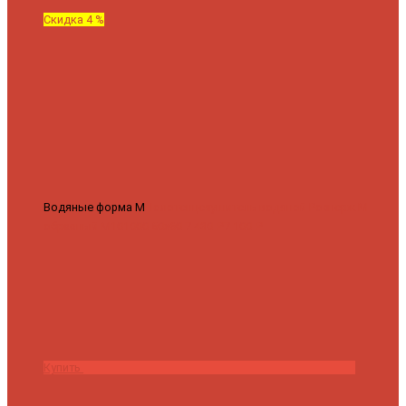
Скидка 4 %
Водяные форма М
Полотенцесушитель водяной Роснерж М
образный M101000 50x60
7 430 ₽
7 100 ₽
Купить