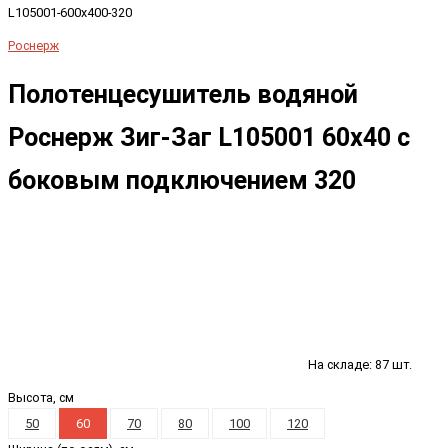
L105001-600x400-320
Роснерж
Полотенцесушитель водяной
Роснерж Зиг-Заг L105001 60x40 с
боковым подключением 320
На складе: 87 шт.
Высота, см
50
60
70
80
100
120