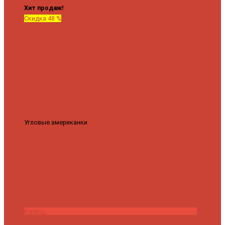
Хит продаж!
Скидка 48 %
Угловые американки
Соединительные Американки угловые
гайка-гайка 1"x3/4"
3 840 ₽
2 000 ₽
Купить