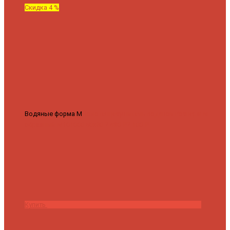
Скидка 4 %
Водяные форма М
Полотенцесушитель водяной Роснерж М
образный M101000 50x60
7 430 ₽
7 100 ₽
Купить