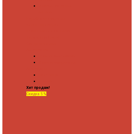
Угловые запорные
вентили
Коробка для скрытия
электропроводки
Кронштейны и заглушки
Терморегуляторы
Соединительные
Американки
Прямые американки
Угловые американки
Аксессуары
Полотенца
Крючки
Хит продаж!
Скидка 5 %