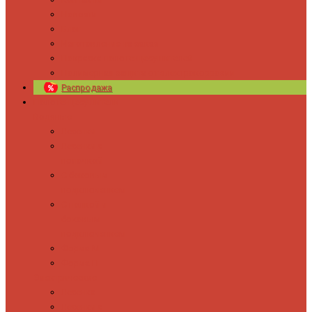
Новости
Блог
Изготовление на заказ
Покраска полотенцесушителей
Полимерная защита от электрокоррозии
Распродажа
Полотенцесушители
Водяные
Лесенки
Лесенки с
полочкой
С боковым
подключением
С полкой и
боковым
подключением
Форма М
Форма П
Электрические
Лесенка
Лесенки с