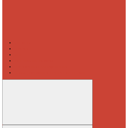
Контакты
Новости
Блог
Изготовление на заказ
Покраска полотенцесушителей
Полимерная защита от электрокоррозии