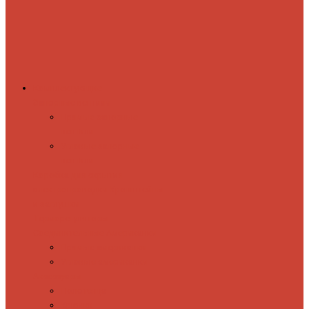
Комплектующие
Запорные вентили
Прямые запорные
вентили
Угловые запорные
вентили
Коробка для скрытия
электропроводки
Кронштейны
и заглушки
Терморегуляторы
Соединительные Американки
Прямые американки
Угловые американки
Аксессуары
Полотенца
Крючки