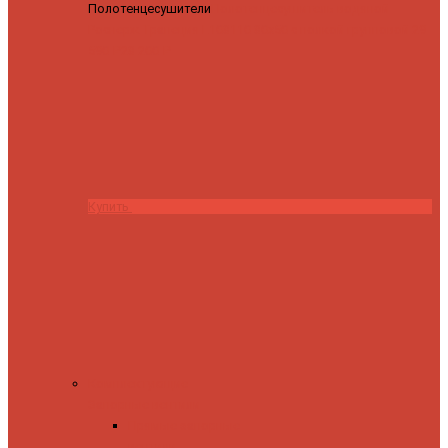
Полотенцесушители
Полотенцесушитель водяной
Роснерж Трапеция L108110 80x50 с полкой групповой
29
590 ₽
28 200 ₽
Купить
Комплектующие
Запорные вентили
Прямые запорные
вентили