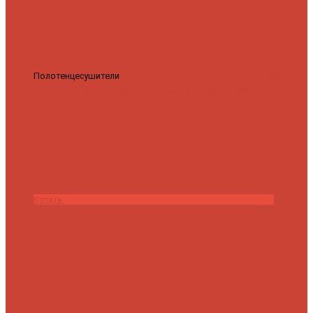
Полотенцесушители
Полотенцесушитель водяной Роснерж
Трапеция L108110 80x50 с полкой групповой
29 590 ₽
28 200 ₽
Купить