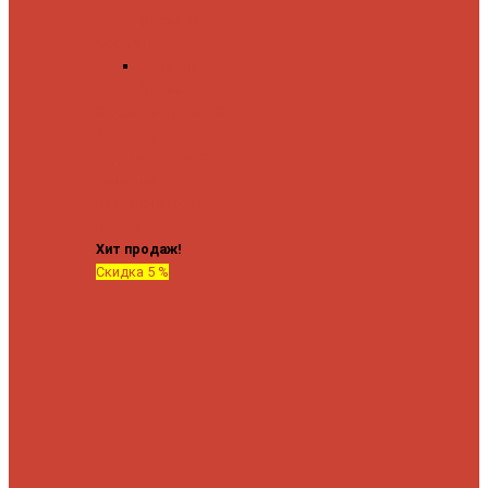
форма М
Форма П
Водяные
форма П
C верхней полкой
C
боковым
подключением
C
боковым
подключением и
полкой
Хит продаж!
Скидка 5 %