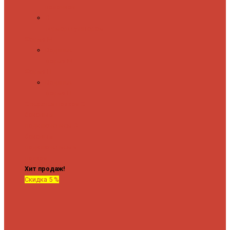
полочкой
С
терморегулятором
Форма М
Водяные
форма М
Форма П
Водяные
форма П
C верхней полкой
C
боковым
подключением
C
боковым
подключением и
полкой
Хит продаж!
Скидка 5 %