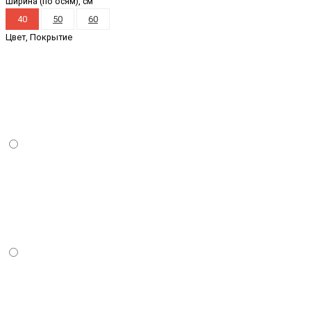
Ширина (по осям), см
40
50
60
Цвет, Покрытие