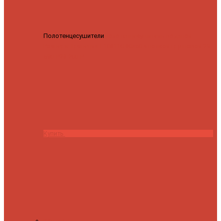
Полотенцесушители
Полотенцесушитель водяной
Роснерж Трапеция L108110 80x50 с полкой групповой
29
590 ₽
28 200 ₽
Купить
Контакты