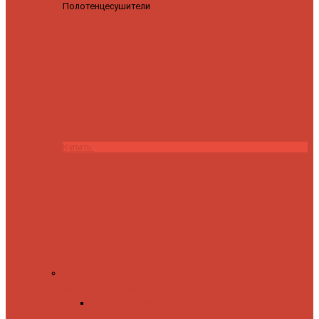
Полотенцесушители
Полотенцесушитель водяной
Роснерж Трапеция L108110 80x50 с полкой групповой
29
590 ₽
28 200 ₽
Купить
Комплектующие
Запорные вентили
Прямые запорные
вентили