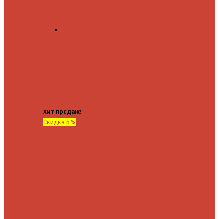
форма М
Форма П
Водяные
форма П
C верхней полкой
C
боковым
подключением
C
боковым
подключением и
полкой
Хит продаж!
Скидка 5 %