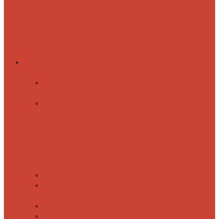
Комплектующие
Запорные вентили
Прямые запорные
вентили
Угловые запорные
вентили
Коробка для скрытия
электропроводки
Кронштейны
и заглушки
Терморегуляторы
Соединительные Американки
Прямые американки
Угловые американки
Аксессуары
Полотенца
Крючки