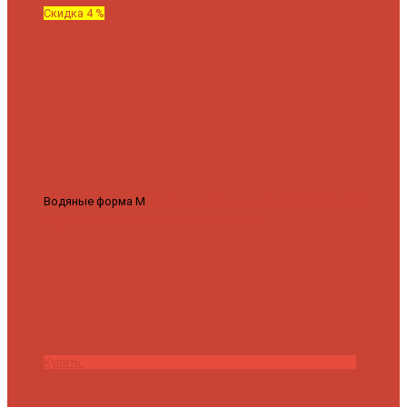
Скидка 4 %
Водяные форма М
Полотенцесушитель водяной Роснерж М
образный M101000 50x60
7 430 ₽
7 100 ₽
Купить