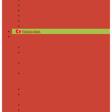
Новости
Блог
Изготовление на заказ
Покраска полотенцесушителей
Полимерная защита от электрокоррозии
Распродажа
Полотенцесушители
Водяные
Лесенки
Лесенки с
полочкой
С боковым
подключением
С полкой и
боковым
подключением
Форма М
Форма П
Электрические
Лесенка
Лесенки с