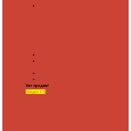
Угловые запорные
вентили
Коробка для скрытия
электропроводки
Кронштейны и заглушки
Терморегуляторы
Соединительные
Американки
Прямые американки
Угловые американки
Аксессуары
Полотенца
Крючки
Хит продаж!
Скидка 5 %