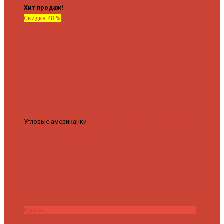
Хит продаж!
Скидка 48 %
Угловые американки
Соединительные Американки угловые
гайка-гайка 1"x3/4"
3 840 ₽
2 000 ₽
Купить