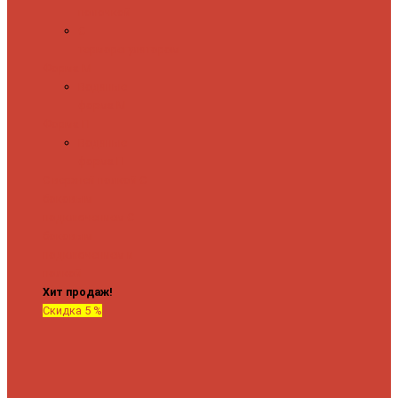
полочкой
С
терморегулятором
Форма М
Водяные
форма М
Форма П
Водяные
форма П
C верхней полкой
C
боковым
подключением
C
боковым
подключением и
полкой
Хит продаж!
Скидка 5 %