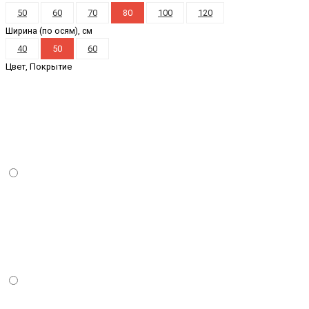
50
60
70
80
100
120
Ширина (по осям), см
40
50
60
Цвет, Покрытие