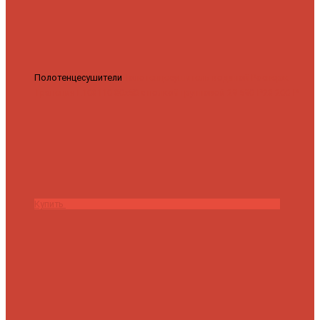
Полотенцесушители
Полотенцесушитель водяной Роснерж
Трапеция L108110 80x50 с полкой групповой
29 590 ₽
28 200 ₽
Купить