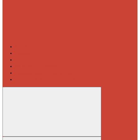
Контакты
Новости
Блог
Изготовление на заказ
Покраска полотенцесушителей
Полимерная защита от электрокоррозии