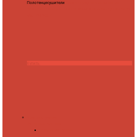
Полотенцесушители
Полотенцесушитель водяной
Роснерж Трапеция L108110 80x50 с полкой групповой
29
590 ₽
28 200 ₽
Купить
Комплектующие
Запорные вентили
Прямые запорные
вентили