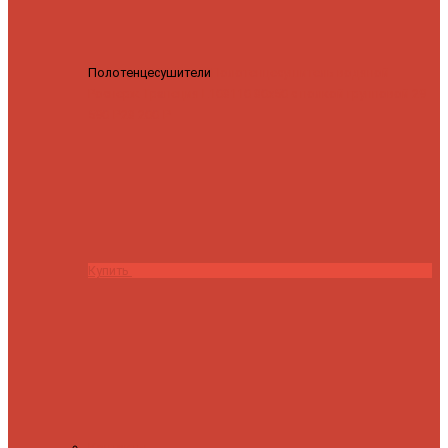
Полотенцесушители
Полотенцесушитель водяной
Роснерж Трапеция L108110 80x50 с полкой групповой
29
590 ₽
28 200 ₽
Купить
Контакты