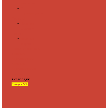
полочкой
С
терморегулятором
Форма М
Водяные
форма М
Форма П
Водяные
форма П
C верхней полкой
C
боковым
подключением
C
боковым
подключением и
полкой
Хит продаж!
Скидка 5 %