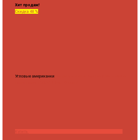
Хит продаж!
Скидка 48 %
Угловые американки
Соединительные Американки угловые
гайка-гайка 1"x3/4"
3 840 ₽
2 000 ₽
Купить