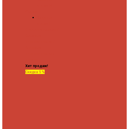
форма М
Форма П
Водяные
форма П
C верхней полкой
C
боковым
подключением
C
боковым
подключением и
полкой
Хит продаж!
Скидка 5 %