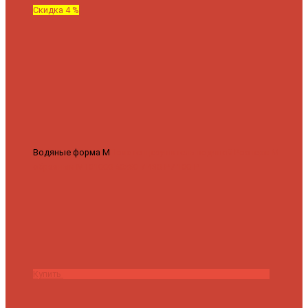
Скидка 4 %
Водяные форма М
Полотенцесушитель водяной Роснерж М
образный M101000 50x60
7 430 ₽
7 100 ₽
Купить