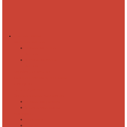
Комплектующие
Запорные вентили
Прямые запорные
вентили
Угловые запорные
вентили
Коробка для скрытия
электропроводки
Кронштейны
и заглушки
Терморегуляторы
Соединительные Американки
Прямые американки
Угловые американки
Аксессуары
Полотенца
Крючки