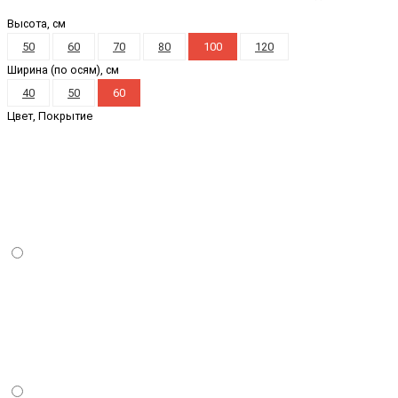
Высота, см
50
60
70
80
100
120
Ширина (по осям), см
40
50
60
Цвет, Покрытие