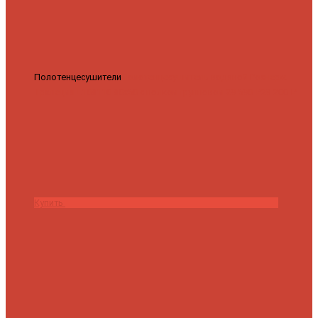
Полотенцесушители
Полотенцесушитель водяной Роснерж
Трапеция L108110 80x50 с полкой групповой
29 590 ₽
28 200 ₽
Купить