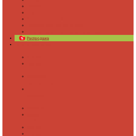
Новости
Блог
Изготовление на заказ
Покраска полотенцесушителей
Полимерная защита от электрокоррозии
Распродажа
Полотенцесушители
Водяные
Лесенки
Лесенки с
полочкой
С боковым
подключением
С полкой и
боковым
подключением
Форма М
Форма П
Электрические
Лесенка
Лесенки с