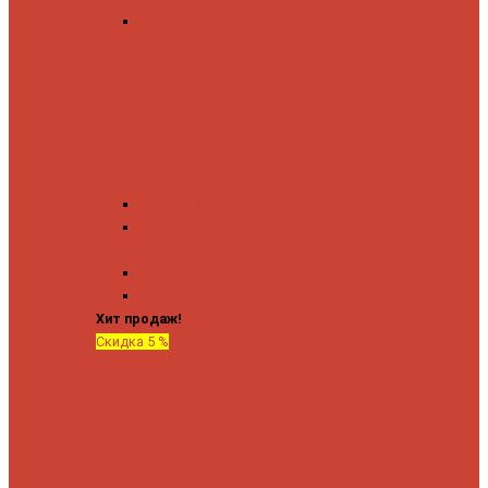
Угловые запорные
вентили
Коробка для скрытия
электропроводки
Кронштейны и заглушки
Терморегуляторы
Соединительные
Американки
Прямые американки
Угловые американки
Аксессуары
Полотенца
Крючки
Хит продаж!
Скидка 5 %