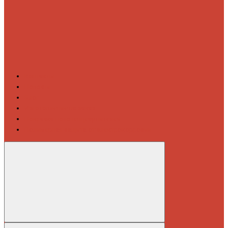
Контакты
Новости
Блог
Изготовление на заказ
Покраска полотенцесушителей
Полимерная защита от электрокоррозии