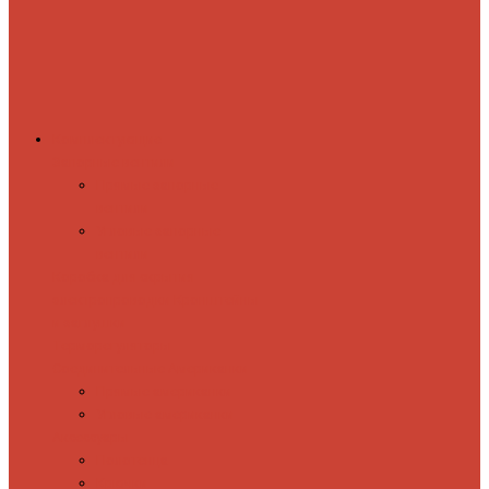
Комплектующие
Запорные вентили
Прямые запорные
вентили
Угловые запорные
вентили
Коробка для скрытия
электропроводки
Кронштейны
и заглушки
Терморегуляторы
Соединительные Американки
Прямые американки
Угловые американки
Аксессуары
Полотенца
Крючки