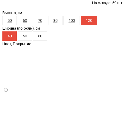
На складе: 59 шт.
Высота, см
50
60
70
80
100
120
Ширина (по осям), см
40
50
60
Цвет, Покрытие