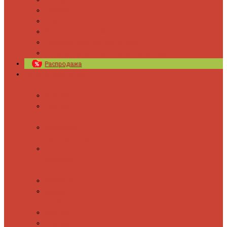
Новости
Блог
Изготовление на заказ
Покраска полотенцесушителей
Полимерная защита от электрокоррозии
Распродажа
Полотенцесушители
Водяные
Лесенки
Лесенки с
полочкой
С боковым
подключением
С полкой и
боковым
подключением
Форма М
Форма П
Электрические
Лесенка
Лесенки с