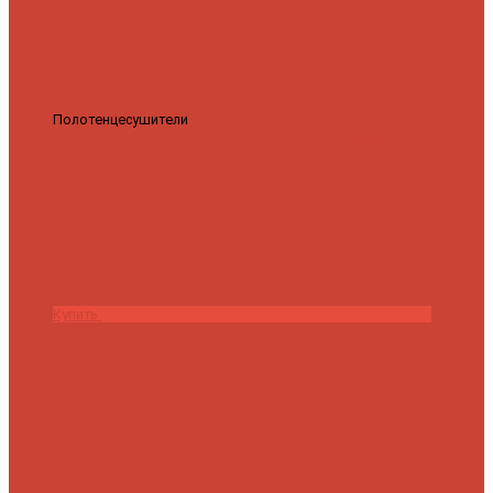
Полотенцесушители
Полотенцесушитель водяной Роснерж
Трапеция L108110 80x50 с полкой групповой
29 590 ₽
28 200 ₽
Купить