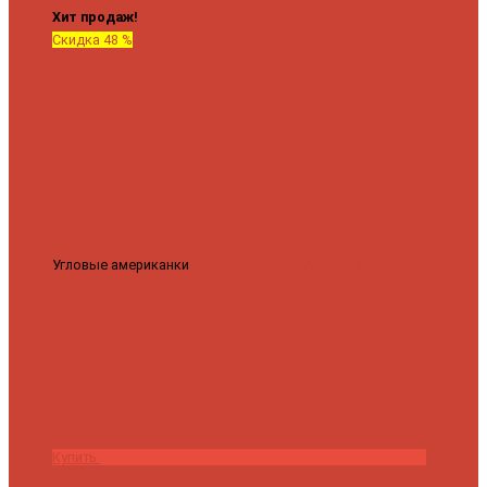
Хит продаж!
Скидка 48 %
Угловые американки
Соединительные Американки угловые
гайка-гайка 1"x3/4"
3 840 ₽
2 000 ₽
Купить