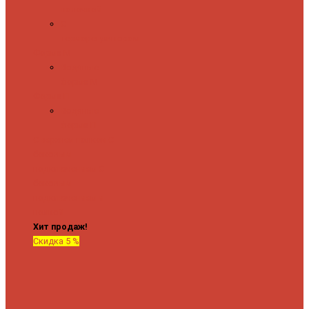
полочкой
С
терморегулятором
Форма М
Водяные
форма М
Форма П
Водяные
форма П
C верхней полкой
C
боковым
подключением
C
боковым
подключением и
полкой
Хит продаж!
Скидка 5 %