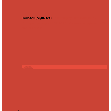
Полотенцесушители
Полотенцесушитель водяной
Роснерж Трапеция L108110 80x50 с полкой групповой
29
590 ₽
28 200 ₽
Купить
Контакты