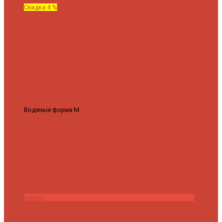
Скидка 4 %
Водяные форма М
Полотенцесушитель водяной Роснерж М
образный M101000 50x60
7 430 ₽
7 100 ₽
Купить