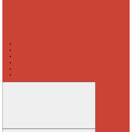
Контакты
Новости
Блог
Изготовление на заказ
Покраска полотенцесушителей
Полимерная защита от электрокоррозии