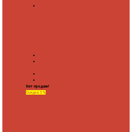
Угловые запорные
вентили
Коробка для скрытия
электропроводки
Кронштейны и заглушки
Терморегуляторы
Соединительные
Американки
Прямые американки
Угловые американки
Аксессуары
Полотенца
Крючки
Хит продаж!
Скидка 5 %