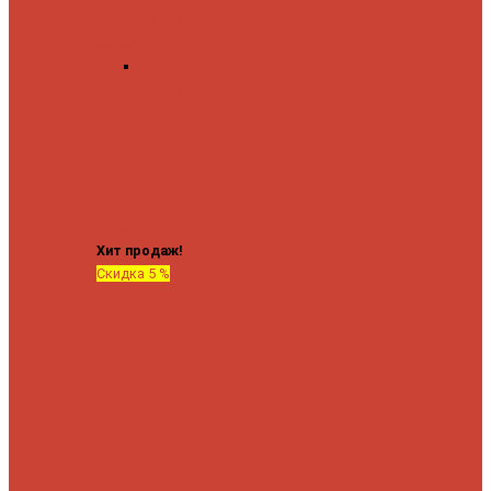
форма М
Форма П
Водяные
форма П
C верхней полкой
C
боковым
подключением
C
боковым
подключением и
полкой
Хит продаж!
Скидка 5 %