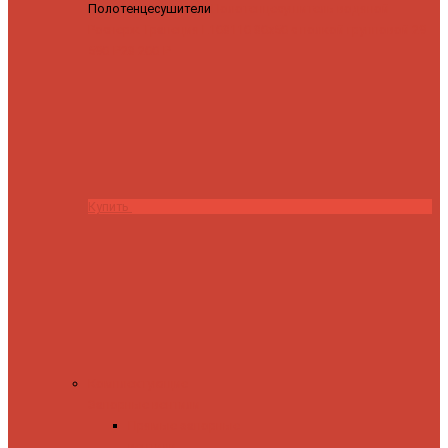
Полотенцесушители
Полотенцесушитель водяной
Роснерж Трапеция L108110 80x50 с полкой групповой
29
590 ₽
28 200 ₽
Купить
Комплектующие
Запорные вентили
Прямые запорные
вентили