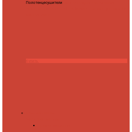
Полотенцесушители
Полотенцесушитель водяной
Роснерж Трапеция L108110 80x50 с полкой групповой
29
590 ₽
28 200 ₽
Купить
Комплектующие
Запорные вентили
Прямые запорные
вентили