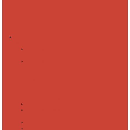
Комплектующие
Запорные вентили
Прямые запорные
вентили
Угловые запорные
вентили
Коробка для скрытия
электропроводки
Кронштейны
и заглушки
Терморегуляторы
Соединительные Американки
Прямые американки
Угловые американки
Аксессуары
Полотенца
Крючки