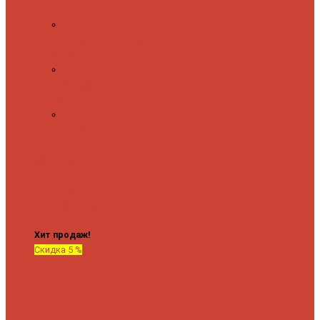
полочкой
С
терморегулятором
Форма М
Водяные
форма М
Форма П
Водяные
форма П
C верхней полкой
C
боковым
подключением
C
боковым
подключением и
полкой
Хит продаж!
Скидка 5 %