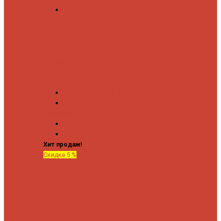
Угловые запорные
вентили
Коробка для скрытия
электропроводки
Кронштейны и заглушки
Терморегуляторы
Соединительные
Американки
Прямые американки
Угловые американки
Аксессуары
Полотенца
Крючки
Хит продаж!
Скидка 5 %