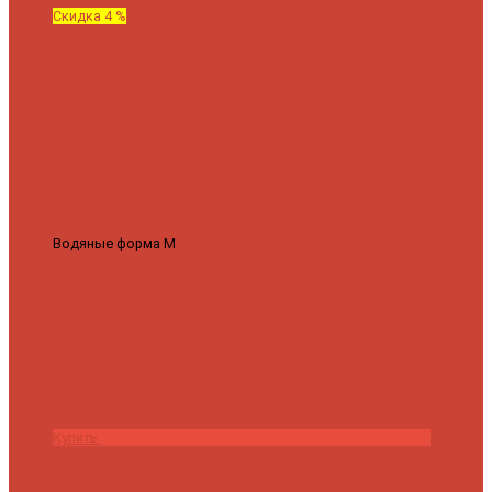
Скидка 4 %
Водяные форма М
Полотенцесушитель водяной Роснерж М
образный M101000 50x60
7 430 ₽
7 100 ₽
Купить