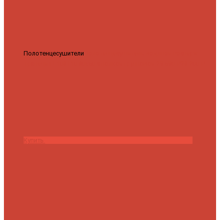
Полотенцесушители
Полотенцесушитель водяной Роснерж
Трапеция L108110 80x50 с полкой групповой
29 590 ₽
28 200 ₽
Купить