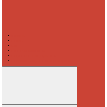
Контакты
Новости
Блог
Изготовление на заказ
Покраска полотенцесушителей
Полимерная защита от электрокоррозии