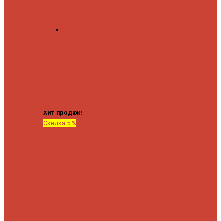
форма М
Форма П
Водяные
форма П
C верхней полкой
C
боковым
подключением
C
боковым
подключением и
полкой
Хит продаж!
Скидка 5 %