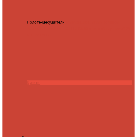
Полотенцесушители
Полотенцесушитель водяной
Роснерж Трапеция L108110 80x50 с полкой групповой
29
590 ₽
28 200 ₽
Купить
Контакты