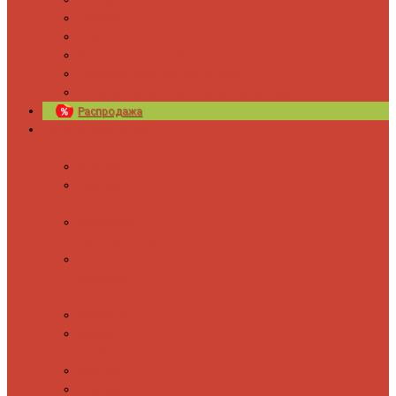
Новости
Блог
Изготовление на заказ
Покраска полотенцесушителей
Полимерная защита от электрокоррозии
Распродажа
Полотенцесушители
Водяные
Лесенки
Лесенки с
полочкой
С боковым
подключением
С полкой и
боковым
подключением
Форма М
Форма П
Электрические
Лесенка
Лесенки с