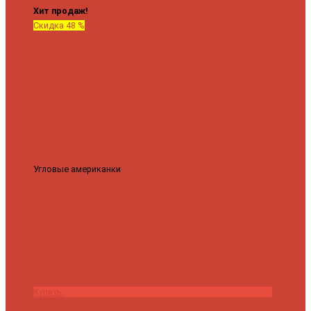
Хит продаж!
Скидка 48 %
Угловые американки
Соединительные Американки угловые
гайка-гайка 1"x3/4"
3 840 ₽
2 000 ₽
Купить