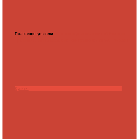
Полотенцесушители
Полотенцесушитель водяной Роснерж
Трапеция L108110 80x50 с полкой групповой
29 590 ₽
28 200 ₽
Купить