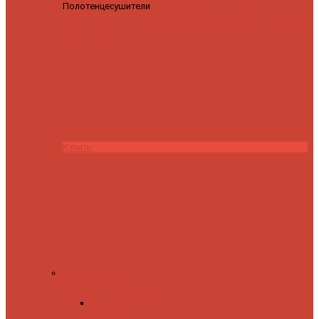
Полотенцесушители
Полотенцесушитель водяной
Роснерж Трапеция L108110 80x50 с полкой групповой
29
590 ₽
28 200 ₽
Купить
Комплектующие
Запорные вентили
Прямые запорные
вентили