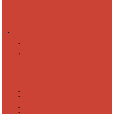
Комплектующие
Запорные вентили
Прямые запорные
вентили
Угловые запорные
вентили
Коробка для скрытия
электропроводки
Кронштейны
и заглушки
Терморегуляторы
Соединительные Американки
Прямые американки
Угловые американки
Аксессуары
Полотенца
Крючки