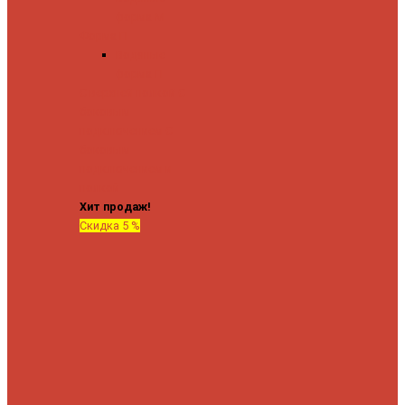
форма М
Форма П
Водяные
форма П
C верхней полкой
C
боковым
подключением
C
боковым
подключением и
полкой
Хит продаж!
Скидка 5 %