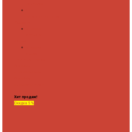
полочкой
С
терморегулятором
Форма М
Водяные
форма М
Форма П
Водяные
форма П
C верхней полкой
C
боковым
подключением
C
боковым
подключением и
полкой
Хит продаж!
Скидка 5 %