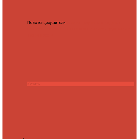
Полотенцесушители
Полотенцесушитель водяной
Роснерж Трапеция L108110 80x50 с полкой групповой
29
590 ₽
28 200 ₽
Купить
Контакты