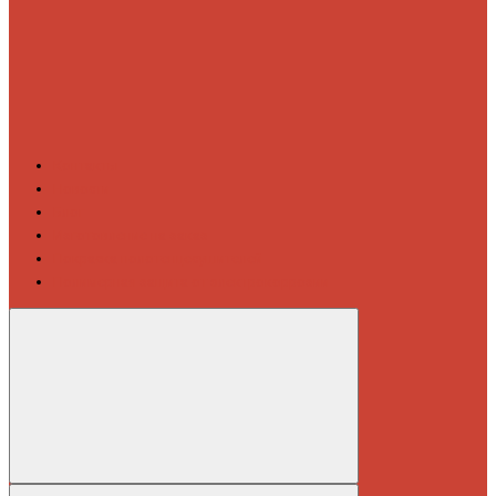
Контакты
Новости
Блог
Изготовление на заказ
Покраска полотенцесушителей
Полимерная защита от электрокоррозии