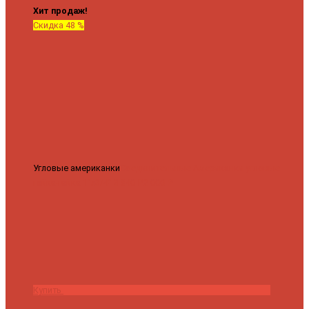
Хит продаж!
Скидка 48 %
Угловые американки
Соединительные Американки угловые
гайка-гайка 1"x3/4"
3 840 ₽
2 000 ₽
Купить