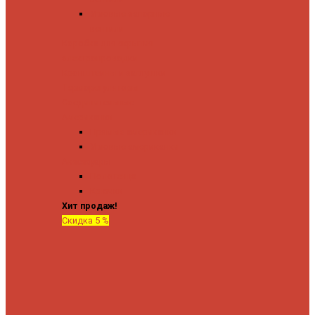
Угловые запорные
вентили
Коробка для скрытия
электропроводки
Кронштейны и заглушки
Терморегуляторы
Соединительные
Американки
Прямые американки
Угловые американки
Аксессуары
Полотенца
Крючки
Хит продаж!
Скидка 5 %