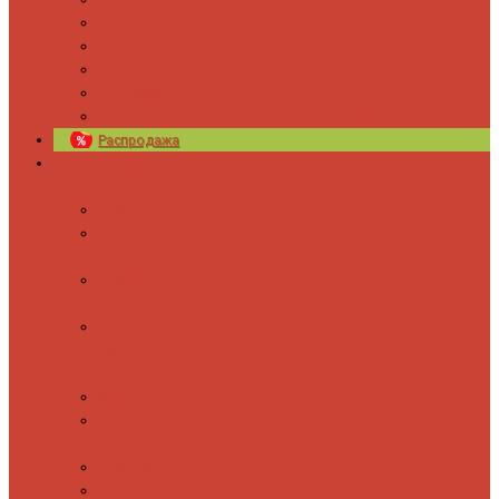
Новости
Блог
Изготовление на заказ
Покраска полотенцесушителей
Полимерная защита от электрокоррозии
Распродажа
Полотенцесушители
Водяные
Лесенки
Лесенки с
полочкой
С боковым
подключением
С полкой и
боковым
подключением
Форма М
Форма П
Электрические
Лесенка
Лесенки с