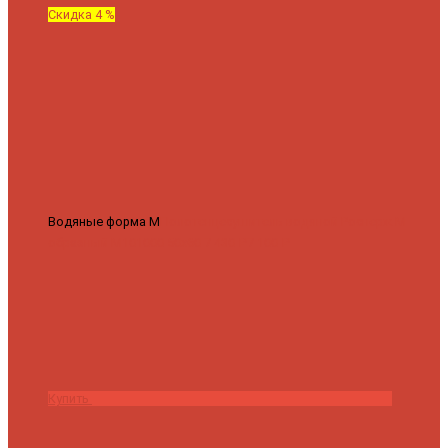
Скидка 4 %
Водяные форма М
Полотенцесушитель водяной Роснерж М
образный M101000 50x60
7 430 ₽
7 100 ₽
Купить