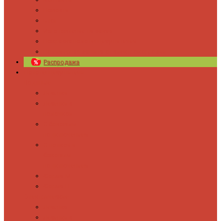
Новости
Блог
Изготовление на заказ
Покраска полотенцесушителей
Полимерная защита от электрокоррозии
Распродажа
Полотенцесушители
Водяные
Лесенки
Лесенки с
полочкой
С боковым
подключением
С полкой и
боковым
подключением
Форма М
Форма П
Электрические
Лесенка
Лесенки с