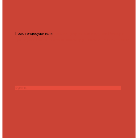
Полотенцесушители
Полотенцесушитель водяной Роснерж
Трапеция L108110 80x50 с полкой групповой
29 590 ₽
28 200 ₽
Купить