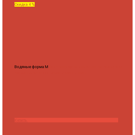
Скидка 4 %
Водяные форма М
Полотенцесушитель водяной Роснерж М
образный M101000 50x60
7 430 ₽
7 100 ₽
Купить