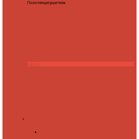
Полотенцесушители
Полотенцесушитель водяной
Роснерж Трапеция L108110 80x50 с полкой групповой
29
590 ₽
28 200 ₽
Купить
Комплектующие
Запорные вентили
Прямые запорные
вентили