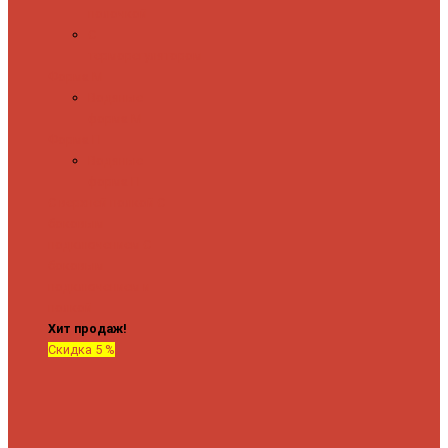
полочкой
С
терморегулятором
Форма М
Водяные
форма М
Форма П
Водяные
форма П
C верхней полкой
C
боковым
подключением
C
боковым
подключением и
полкой
Хит продаж!
Скидка 5 %