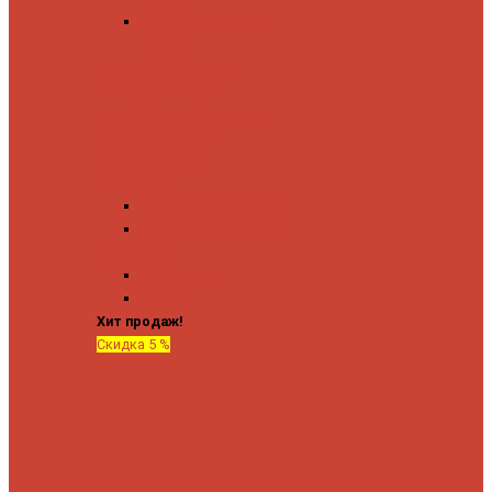
Угловые запорные
вентили
Коробка для скрытия
электропроводки
Кронштейны и заглушки
Терморегуляторы
Соединительные
Американки
Прямые американки
Угловые американки
Аксессуары
Полотенца
Крючки
Хит продаж!
Скидка 5 %