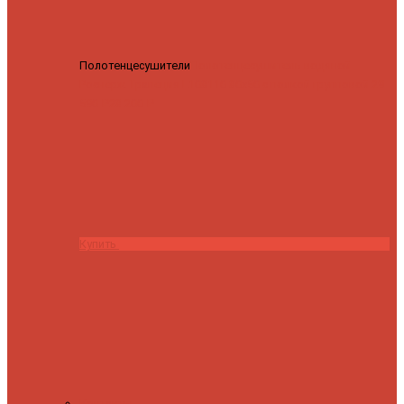
Полотенцесушители
Полотенцесушитель водяной
Роснерж Трапеция L108110 80x50 с полкой групповой
29
590 ₽
28 200 ₽
Купить
Контакты