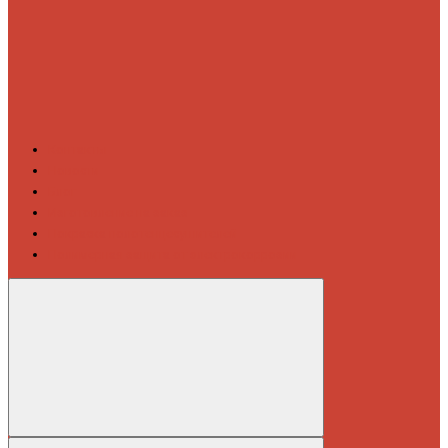
Контакты
Новости
Блог
Изготовление на заказ
Покраска полотенцесушителей
Полимерная защита от электрокоррозии