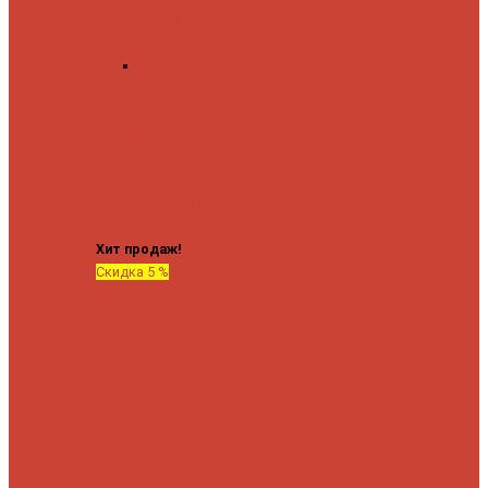
форма М
Форма П
Водяные
форма П
C верхней полкой
C
боковым
подключением
C
боковым
подключением и
полкой
Хит продаж!
Скидка 5 %