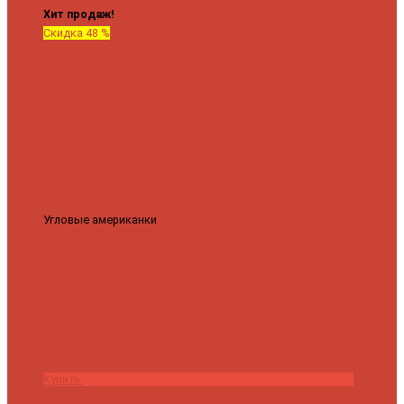
Хит продаж!
Скидка 48 %
Угловые американки
Соединительные Американки угловые
гайка-гайка 1"x3/4"
3 840 ₽
2 000 ₽
Купить