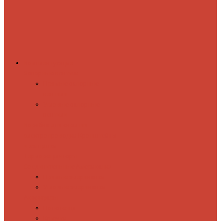
Комплектующие
Запорные вентили
Прямые запорные
вентили
Угловые запорные
вентили
Коробка для скрытия
электропроводки
Кронштейны
и заглушки
Терморегуляторы
Соединительные Американки
Прямые американки
Угловые американки
Аксессуары
Полотенца
Крючки