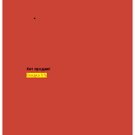
форма М
Форма П
Водяные
форма П
C верхней полкой
C
боковым
подключением
C
боковым
подключением и
полкой
Хит продаж!
Скидка 5 %