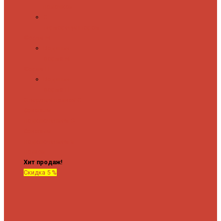
полочкой
С
терморегулятором
Форма М
Водяные
форма М
Форма П
Водяные
форма П
C верхней полкой
C
боковым
подключением
C
боковым
подключением и
полкой
Хит продаж!
Скидка 5 %