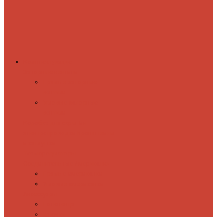
Комплектующие
Запорные вентили
Прямые запорные
вентили
Угловые запорные
вентили
Коробка для скрытия
электропроводки
Кронштейны
и заглушки
Терморегуляторы
Соединительные Американки
Прямые американки
Угловые американки
Аксессуары
Полотенца
Крючки