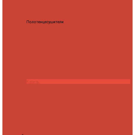
Полотенцесушители
Полотенцесушитель водяной
Роснерж Трапеция L108110 80x50 с полкой групповой
29
590 ₽
28 200 ₽
Купить
Контакты