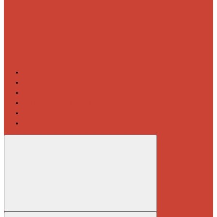
Контакты
Новости
Блог
Изготовление на заказ
Покраска полотенцесушителей
Полимерная защита от электрокоррозии