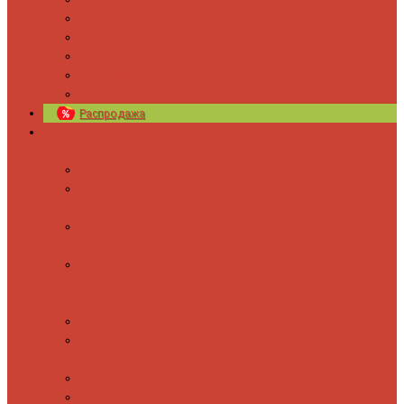
Новости
Блог
Изготовление на заказ
Покраска полотенцесушителей
Полимерная защита от электрокоррозии
Распродажа
Полотенцесушители
Водяные
Лесенки
Лесенки с
полочкой
С боковым
подключением
С полкой и
боковым
подключением
Форма М
Форма П
Электрические
Лесенка
Лесенки с