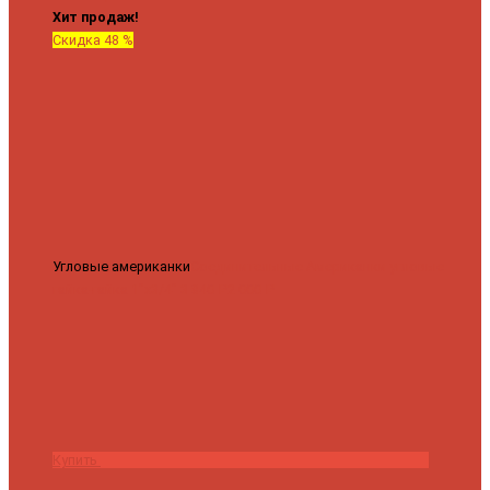
Хит продаж!
Скидка 48 %
Угловые американки
Соединительные Американки угловые
гайка-гайка 1"x3/4"
3 840 ₽
2 000 ₽
Купить