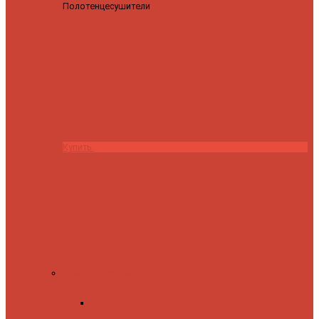
Полотенцесушители
Полотенцесушитель водяной
Роснерж Трапеция L108110 80x50 с полкой групповой
29
590 ₽
28 200 ₽
Купить
Комплектующие
Запорные вентили
Прямые запорные
вентили