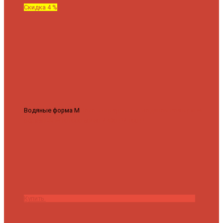
Скидка 4 %
Водяные форма М
Полотенцесушитель водяной Роснерж М
образный M101000 50x60
7 430 ₽
7 100 ₽
Купить