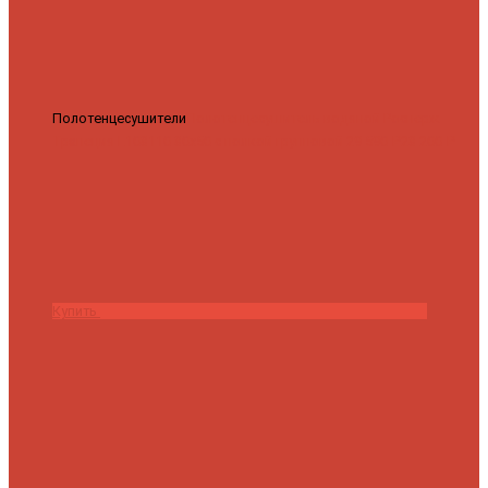
Полотенцесушители
Полотенцесушитель водяной Роснерж
Трапеция L108110 80x50 с полкой групповой
29 590 ₽
28 200 ₽
Купить