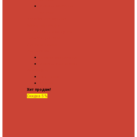
Угловые запорные
вентили
Коробка для скрытия
электропроводки
Кронштейны и заглушки
Терморегуляторы
Соединительные
Американки
Прямые американки
Угловые американки
Аксессуары
Полотенца
Крючки
Хит продаж!
Скидка 5 %