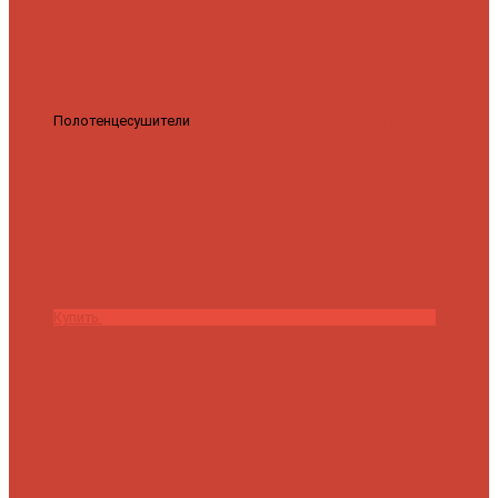
Полотенцесушители
Полотенцесушитель водяной Роснерж
Трапеция L108110 80x50 с полкой групповой
29 590 ₽
28 200 ₽
Купить