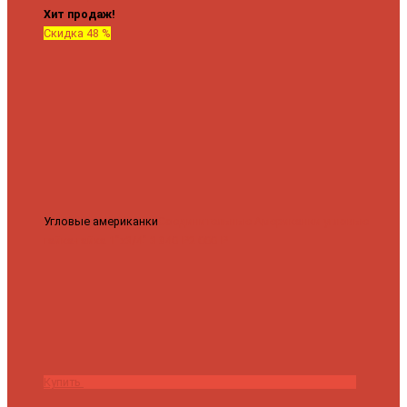
Хит продаж!
Скидка 48 %
Угловые американки
Соединительные Американки угловые
гайка-гайка 1"x3/4"
3 840 ₽
2 000 ₽
Купить