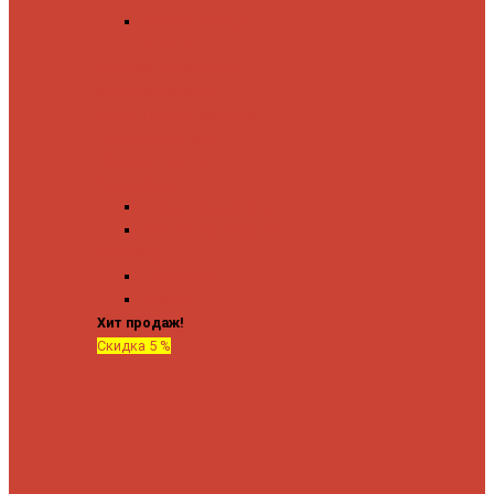
Угловые запорные
вентили
Коробка для скрытия
электропроводки
Кронштейны и заглушки
Терморегуляторы
Соединительные
Американки
Прямые американки
Угловые американки
Аксессуары
Полотенца
Крючки
Хит продаж!
Скидка 5 %