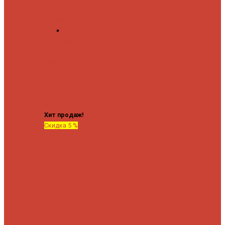
форма М
Форма П
Водяные
форма П
C верхней полкой
C
боковым
подключением
C
боковым
подключением и
полкой
Хит продаж!
Скидка 5 %