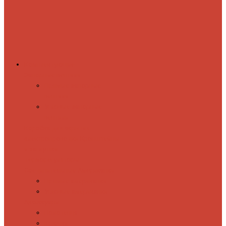
Комплектующие
Запорные вентили
Прямые запорные
вентили
Угловые запорные
вентили
Коробка для скрытия
электропроводки
Кронштейны
и заглушки
Терморегуляторы
Соединительные Американки
Прямые американки
Угловые американки
Аксессуары
Полотенца
Крючки