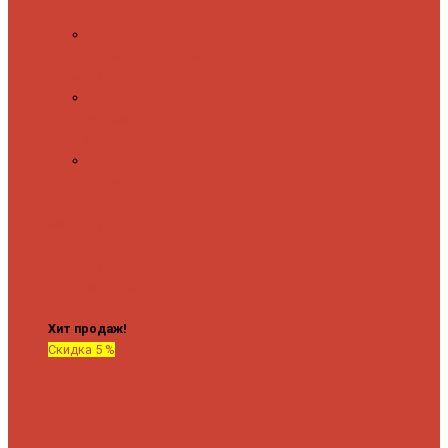
полочкой
С
терморегулятором
Форма М
Водяные
форма М
Форма П
Водяные
форма П
C верхней полкой
C
боковым
подключением
C
боковым
подключением и
полкой
Хит продаж!
Скидка 5 %