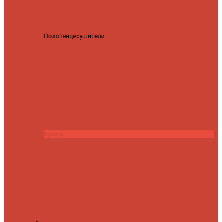
Полотенцесушители
Полотенцесушитель водяной
Роснерж Трапеция L108110 80x50 с полкой групповой
29
590 ₽
28 200 ₽
Купить
Контакты