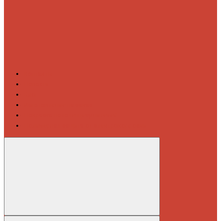
Контакты
Новости
Блог
Изготовление на заказ
Покраска полотенцесушителей
Полимерная защита от электрокоррозии