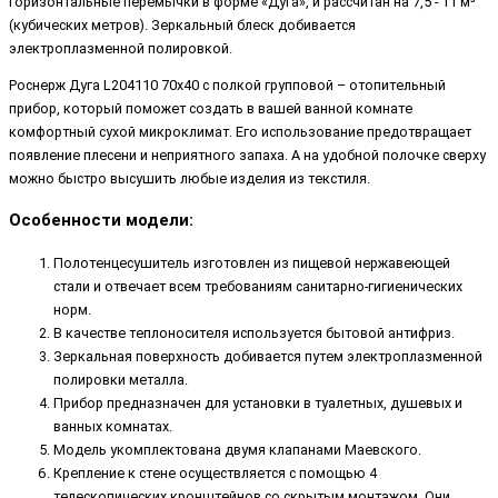
горизонтальные перемычки в форме «Дуга», и рассчитан на 7,5 - 11 м³
(кубических метров). Зеркальный блеск добивается
электроплазменной полировкой.
Роснерж Дуга L204110 70x40 с полкой групповой – отопительный
прибор, который поможет создать в вашей ванной комнате
комфортный сухой микроклимат. Его использование предотвращает
появление плесени и неприятного запаха. А на удобной полочке сверху
можно быстро высушить любые изделия из текстиля.
Особенности модели:
Полотенцесушитель изготовлен из пищевой нержавеющей
стали и отвечает всем требованиям санитарно-гигиенических
норм.
В качестве теплоносителя используется бытовой антифриз.
Зеркальная поверхность добивается путем электроплазменной
полировки металла.
Прибор предназначен для установки в туалетных, душевых и
ванных комнатах.
Модель укомплектована двумя клапанами Маевского.
Крепление к стене осуществляется с помощью 4
телескопических кронштейнов со скрытым монтажом. Они