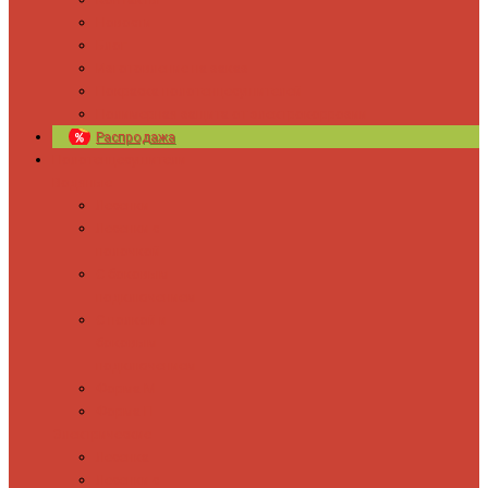
Новости
Блог
Изготовление на заказ
Покраска полотенцесушителей
Полимерная защита от электрокоррозии
Распродажа
Полотенцесушители
Водяные
Лесенки
Лесенки с
полочкой
С боковым
подключением
С полкой и
боковым
подключением
Форма М
Форма П
Электрические
Лесенка
Лесенки с