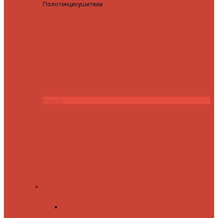
Полотенцесушители
Полотенцесушитель водяной
Роснерж Трапеция L108110 80x50 с полкой групповой
29
590 ₽
28 200 ₽
Купить
Комплектующие
Запорные вентили
Прямые запорные
вентили