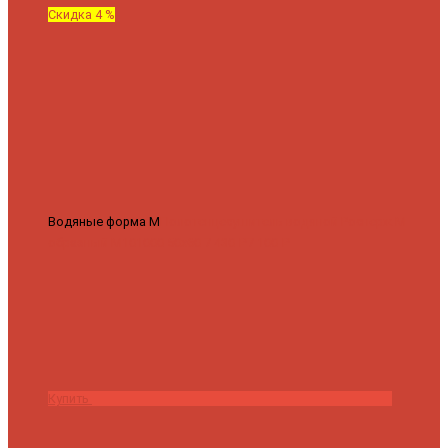
Скидка 4 %
Водяные форма М
Полотенцесушитель водяной Роснерж М
образный M101000 50x60
7 430 ₽
7 100 ₽
Купить