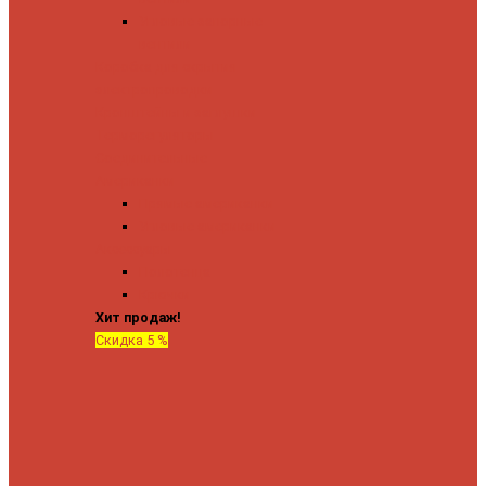
Угловые запорные
вентили
Коробка для скрытия
электропроводки
Кронштейны и заглушки
Терморегуляторы
Соединительные
Американки
Прямые американки
Угловые американки
Аксессуары
Полотенца
Крючки
Хит продаж!
Скидка 5 %