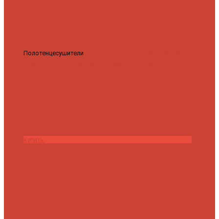
Полотенцесушители
Полотенцесушитель водяной Роснерж
Трапеция L108110 80x50 с полкой групповой
29 590 ₽
28 200 ₽
Купить