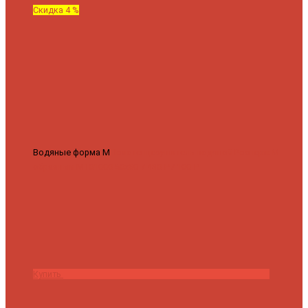
Скидка 4 %
Водяные форма М
Полотенцесушитель водяной Роснерж М
образный M101000 50x60
7 430 ₽
7 100 ₽
Купить