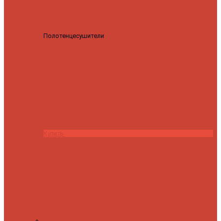
Полотенцесушители
Полотенцесушитель водяной
Роснерж Трапеция L108110 80x50 с полкой групповой
29
590 ₽
28 200 ₽
Купить
Контакты