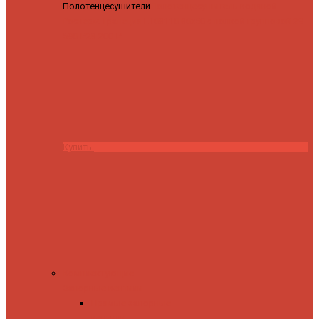
Полотенцесушители
Полотенцесушитель водяной
Роснерж Трапеция L108110 80x50 с полкой групповой
29
590 ₽
28 200 ₽
Купить
Комплектующие
Запорные вентили
Прямые запорные
вентили