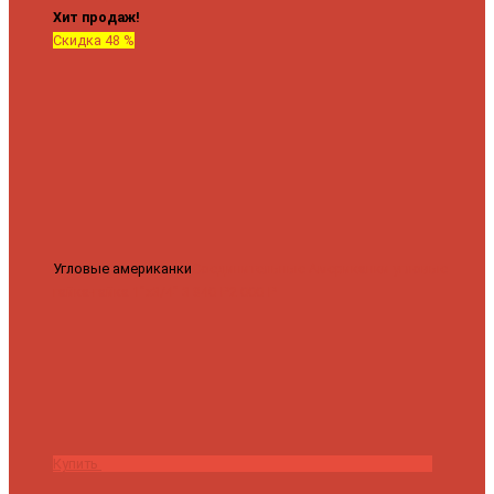
Хит продаж!
Скидка 48 %
Угловые американки
Соединительные Американки угловые
гайка-гайка 1"x3/4"
3 840 ₽
2 000 ₽
Купить