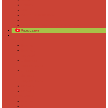
Новости
Блог
Изготовление на заказ
Покраска полотенцесушителей
Полимерная защита от электрокоррозии
Распродажа
Полотенцесушители
Водяные
Лесенки
Лесенки с
полочкой
С боковым
подключением
С полкой и
боковым
подключением
Форма М
Форма П
Электрические
Лесенка
Лесенки с