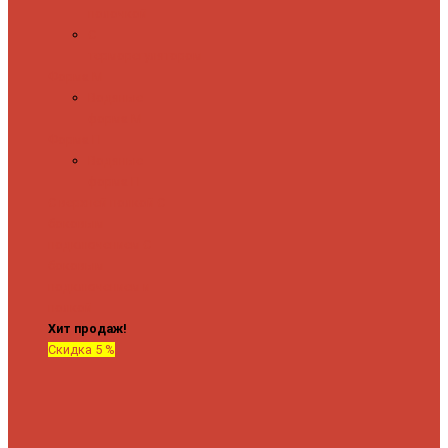
полочкой
С
терморегулятором
Форма М
Водяные
форма М
Форма П
Водяные
форма П
C верхней полкой
C
боковым
подключением
C
боковым
подключением и
полкой
Хит продаж!
Скидка 5 %