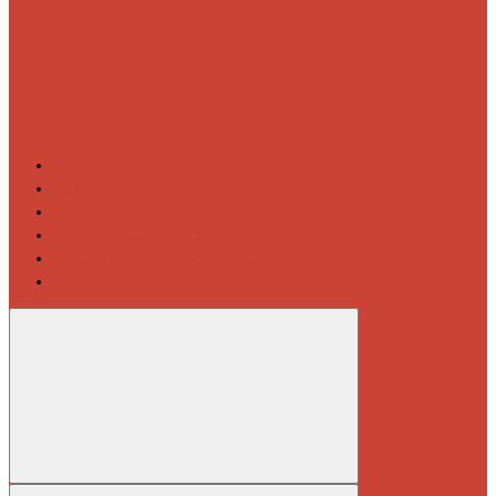
Контакты
Новости
Блог
Изготовление на заказ
Покраска полотенцесушителей
Полимерная защита от электрокоррозии