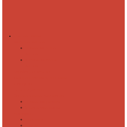
Комплектующие
Запорные вентили
Прямые запорные
вентили
Угловые запорные
вентили
Коробка для скрытия
электропроводки
Кронштейны
и заглушки
Терморегуляторы
Соединительные Американки
Прямые американки
Угловые американки
Аксессуары
Полотенца
Крючки