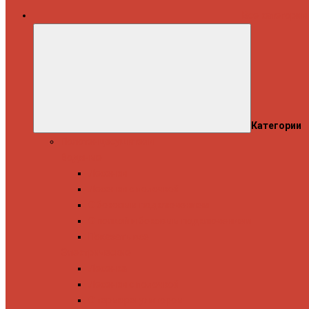
Все категории
Категории
Полотенцесушители
Водяные
Лесенки
Лесенки с полочкой
С боковым подключением
С полкой и боковым подключением
Показать все
Электрические
Лесенка
Лесенки с полочкой
С терморегулятором