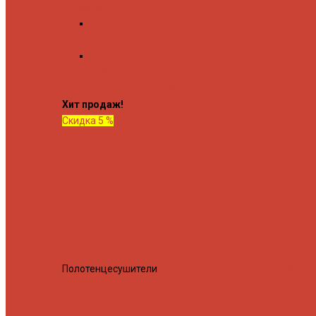
Форма М
Водяные форма М
Форма П
Водяные форма П
C верхней полкой
C боковым подключением
C боков
подключением и полкой
Хит продаж!
Скидка 5 %
Полотенцесушители
Полотенцесушитель водяной Росн