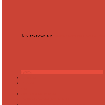
Полотенцесушители
Полотенцесушитель водяной Росн
Купить
Контакты
Новости
Блог
Изготовление на заказ
Покраска полотенцесушителей
Полимерная защита от электрокоррозии