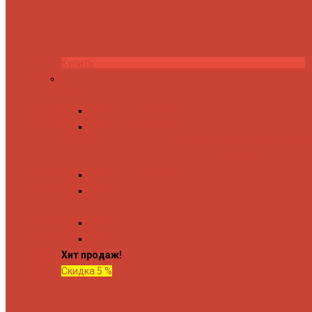
Купить
Комплектующие
Запорные вентили
Прямые запорные вентили
Угловые запорные вентили
Коробка для скрытия электропроводки
Кронштейны и
Терморегуляторы
Соединительные Американки
Прямые американки
Угловые американки
Аксессуары
Полотенца
Крючки
Хит продаж!
Скидка 5 %