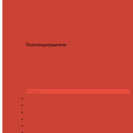
Полотенцесушители
Полотенцесушитель водяной Росн
Купить
Контакты
Новости
Блог
Изготовление на заказ
Покраска полотенцесушителей
Полимерная защита от электрокоррозии