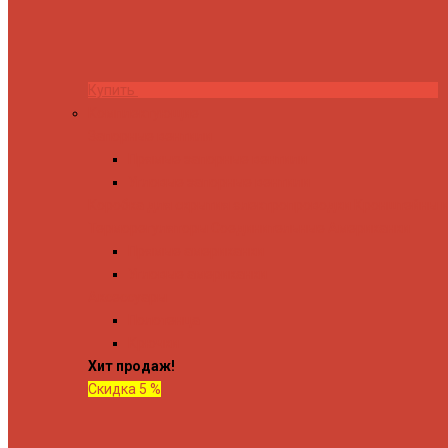
Купить
Комплектующие
Запорные вентили
Прямые запорные вентили
Угловые запорные вентили
Коробка для скрытия электропроводки
Кронштейны и
Терморегуляторы
Соединительные Американки
Прямые американки
Угловые американки
Аксессуары
Полотенца
Крючки
Хит продаж!
Скидка 5 %