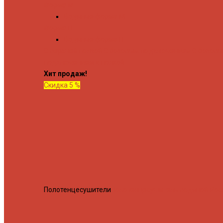
Форма М
Водяные форма М
Форма П
Водяные форма П
C верхней полкой
C боковым подключением
C боков
подключением и полкой
Хит продаж!
Скидка 5 %
Полотенцесушители
Полотенцесушитель водяной Росн