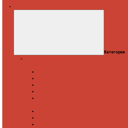
Все категории
Категории
Полотенцесушители
Водяные
Лесенки
Лесенки с полочкой
С боковым подключением
С полкой и боковым подключением
Показать все
Электрические
Лесенка
Лесенки с полочкой
С терморегулятором