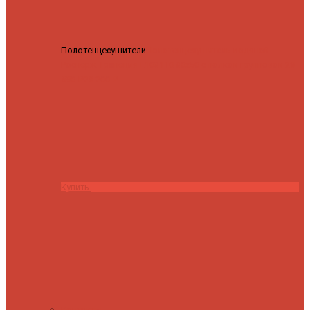
Полотенцесушители
Полотенцесушитель водяной
Роснерж Трапеция L108110 80x50 с полкой групповой
29
590 ₽
28 200 ₽
Купить
Контакты