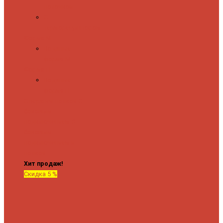
полочкой
С
терморегулятором
Форма М
Водяные
форма М
Форма П
Водяные
форма П
C верхней полкой
C
боковым
подключением
C
боковым
подключением и
полкой
Хит продаж!
Скидка 5 %