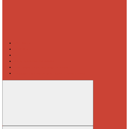
Контакты
Новости
Блог
Изготовление на заказ
Покраска полотенцесушителей
Полимерная защита от электрокоррозии