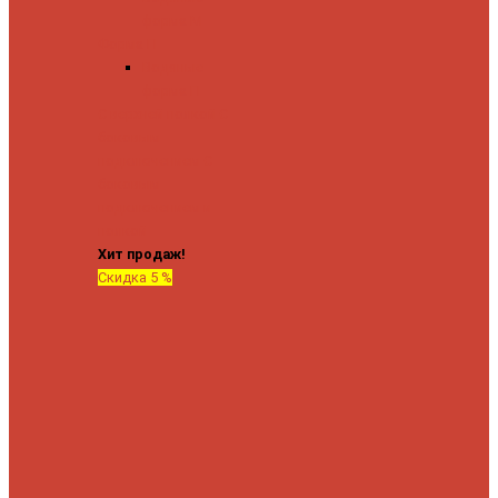
форма М
Форма П
Водяные
форма П
C верхней полкой
C
боковым
подключением
C
боковым
подключением и
полкой
Хит продаж!
Скидка 5 %