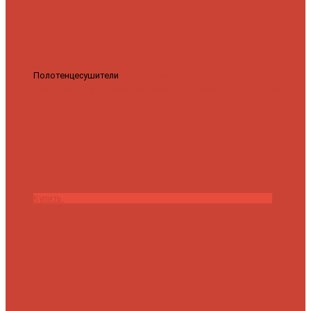
Полотенцесушители
Полотенцесушитель водяной Роснерж
Трапеция L108110 80x50 с полкой групповой
29 590 ₽
28 200 ₽
Купить