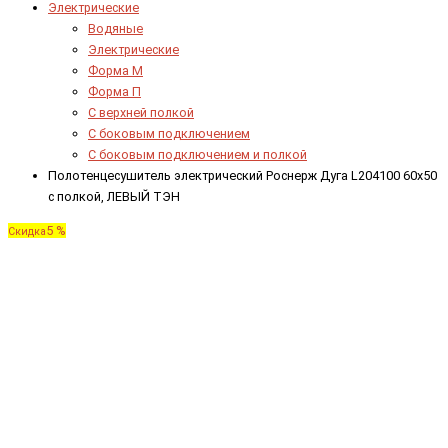
Электрические
Водяные
Электрические
Форма М
Форма П
C верхней полкой
C боковым подключением
C боковым подключением и полкой
Полотенцесушитель электрический Роснерж Дуга L204100 60x50
с полкой, ЛЕВЫЙ ТЭН
5 %
Скидка