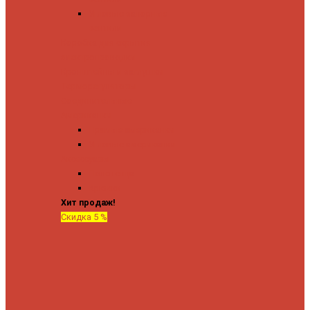
Угловые запорные
вентили
Коробка для скрытия
электропроводки
Кронштейны и заглушки
Терморегуляторы
Соединительные
Американки
Прямые американки
Угловые американки
Аксессуары
Полотенца
Крючки
Хит продаж!
Скидка 5 %