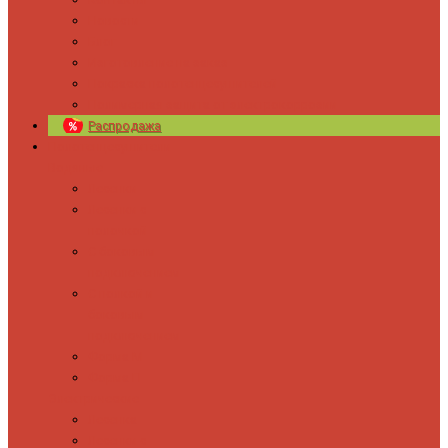
Новости
Блог
Изготовление на заказ
Покраска полотенцесушителей
Полимерная защита от электрокоррозии
Распродажа
Полотенцесушители
Водяные
Лесенки
Лесенки с
полочкой
С боковым
подключением
С полкой и
боковым
подключением
Форма М
Форма П
Электрические
Лесенка
Лесенки с