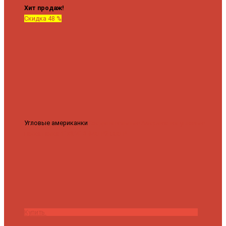
Хит продаж!
Скидка 48 %
Угловые американки
Соединительные Американки угловые
гайка-гайка 1"x3/4"
3 840 ₽
2 000 ₽
Купить