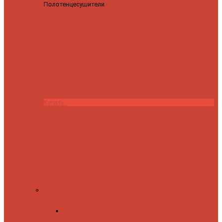
Полотенцесушители
Полотенцесушитель водяной
Роснерж Трапеция L108110 80x50 с полкой групповой
29
590 ₽
28 200 ₽
Купить
Комплектующие
Запорные вентили
Прямые запорные
вентили