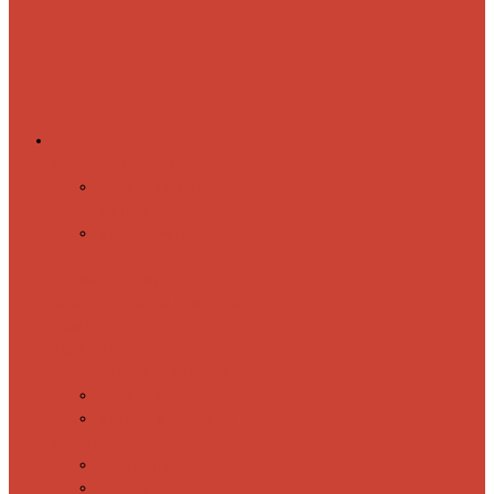
Комплектующие
Запорные вентили
Прямые запорные
вентили
Угловые запорные
вентили
Коробка для скрытия
электропроводки
Кронштейны
и заглушки
Терморегуляторы
Соединительные Американки
Прямые американки
Угловые американки
Аксессуары
Полотенца
Крючки