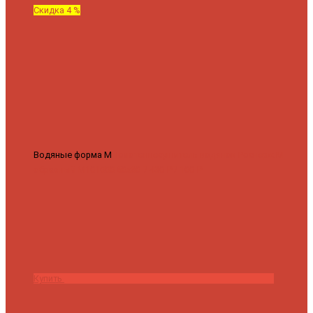
Скидка 4 %
Водяные форма М
Полотенцесушитель водяной Роснерж М
образный M101000 50x60
7 430 ₽
7 100 ₽
Купить