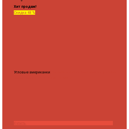
Крючки
Хит продаж!
Скидка 48 %
Угловые американки
Соединительные Американки угловые
гайка-гайка 1"x3/4"
3 840 ₽
2 000 ₽
Купить