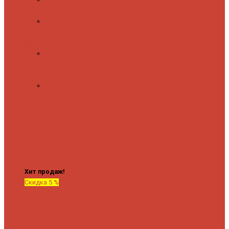
полочкой
С
терморегулятором
Форма М
Водяные
форма М
Форма П
Водяные
форма П
C верхней полкой
C
боковым
подключением
C
боковым
подключением и
полкой
Хит продаж!
Скидка 5 %