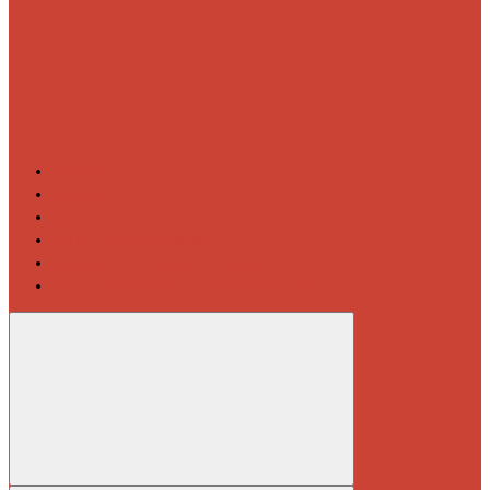
Контакты
Новости
Блог
Изготовление на заказ
Покраска полотенцесушителей
Полимерная защита от электрокоррозии