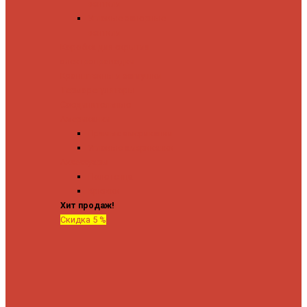
вентили
Угловые запорные
вентили
Коробка для скрытия
электропроводки
Кронштейны и заглушки
Терморегуляторы
Соединительные
Американки
Прямые американки
Угловые американки
Аксессуары
Полотенца
Крючки
Хит продаж!
Скидка 5 %