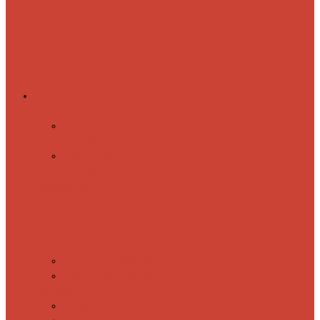
Комплектующие
Запорные вентили
Прямые запорные
вентили
Угловые запорные
вентили
Коробка для скрытия
электропроводки
Кронштейны
и заглушки
Терморегуляторы
Соединительные Американки
Прямые американки
Угловые американки
Аксессуары
Полотенца