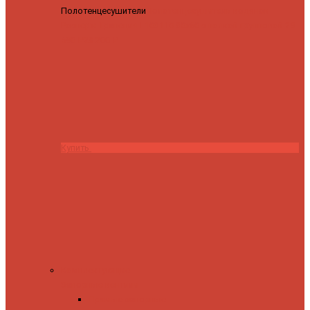
Полотенцесушители
Полотенцесушитель водяной
Роснерж Трапеция L108110 80x50 с полкой групповой
29
590 ₽
28 200 ₽
Купить
Комплектующие
Запорные вентили
Прямые запорные