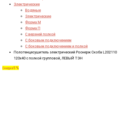
Электрические
Водяные
Электрические
Форма М
Форма П
C верхней полкой
C боковым подключением
C боковым подключением и полкой
Полотенцесушитель электрический Роснерж Скоба L202110
120x40 с полкой групповой, ЛЕВЫЙ ТЭН
5 %
Скидка