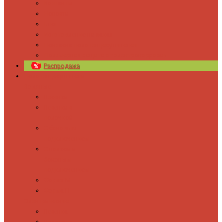
Контакты
Новости
Блог
Изготовление на заказ
Покраска полотенцесушителей
Полимерная защита от электрокоррозии
Распродажа
Полотенцесушители
Водяные
Лесенки
Лесенки с
полочкой
С боковым
подключением
С полкой и
боковым
подключением
Форма М
Форма П
Электрические
Лесенка
Лесенки с