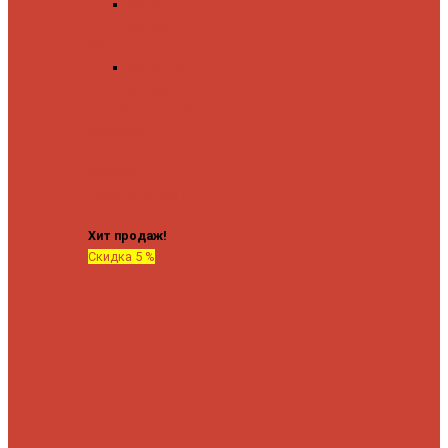
Водяные
форма М
Форма П
Водяные
форма П
C верхней полкой
C
боковым
подключением
C
боковым
подключением и
полкой
Хит продаж!
Скидка 5 %