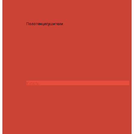
Полотенцесушители
Полотенцесушитель водяной
Роснерж Трапеция L108110 80x50 с полкой групповой
29
590 ₽
28 200 ₽
Купить