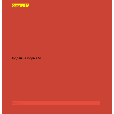
Скидка 4 %
Водяные форма М
Полотенцесушитель водяной Роснерж М
образный M101000 50x60
7 430 ₽
7 100 ₽
Купить