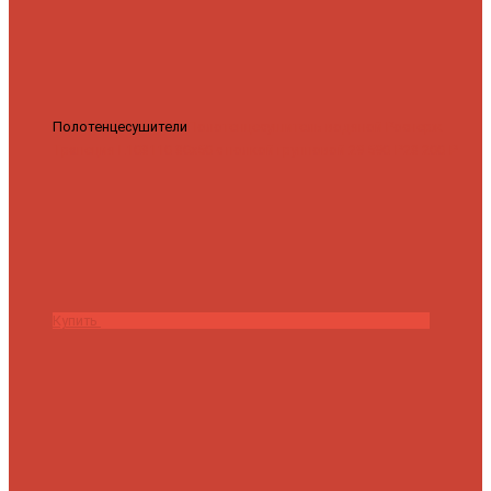
Полотенцесушители
Полотенцесушитель водяной Роснерж
Трапеция L108110 80x50 с полкой групповой
29 590 ₽
28 200 ₽
Купить