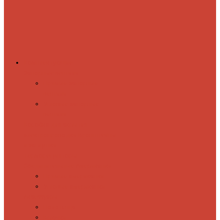
Комплектующие
Запорные вентили
Прямые запорные
вентили
Угловые запорные
вентили
Коробка для скрытия
электропроводки
Кронштейны
и заглушки
Терморегуляторы
Соединительные Американки
Прямые американки
Угловые американки
Аксессуары
Полотенца
Крючки