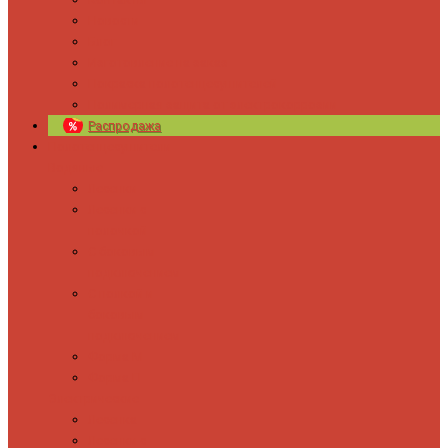
Новости
Блог
Изготовление на заказ
Покраска полотенцесушителей
Полимерная защита от электрокоррозии
Распродажа
Полотенцесушители
Водяные
Лесенки
Лесенки с
полочкой
С боковым
подключением
С полкой и
боковым
подключением
Форма М
Форма П
Электрические
Лесенка
Лесенки с