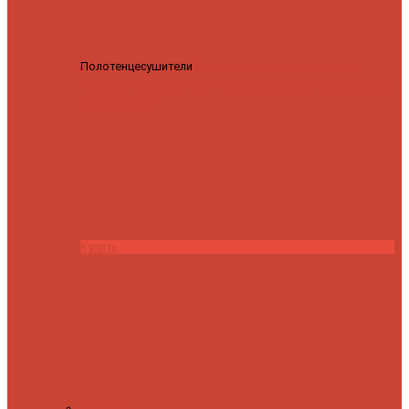
Полотенцесушители
Полотенцесушитель водяной
Роснерж Трапеция L108110 80x50 с полкой групповой
29
590 ₽
28 200 ₽
Купить
Контакты