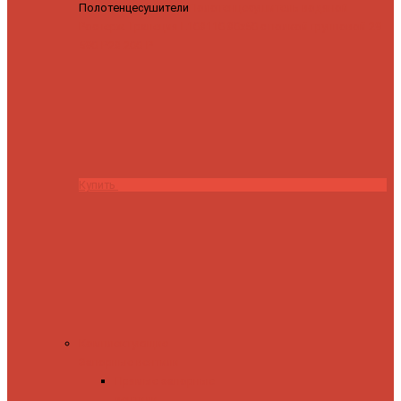
Полотенцесушители
Полотенцесушитель водяной
Роснерж Трапеция L108110 80x50 с полкой групповой
29
590 ₽
28 200 ₽
Купить
Комплектующие
Запорные вентили
Прямые запорные
вентили