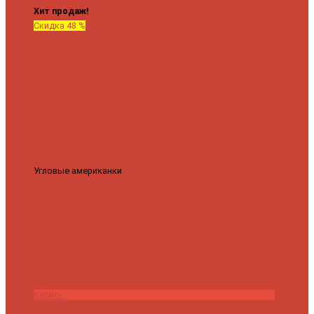
Хит продаж!
Скидка 48 %
Угловые американки
Соединительные Американки угловые
гайка-гайка 1"x3/4"
3 840 ₽
2 000 ₽
Купить