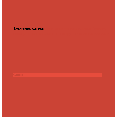
Полотенцесушители
Полотенцесушитель водяной Роснерж
Трапеция L108110 80x50 с полкой групповой
29 590 ₽
28 200 ₽
Купить