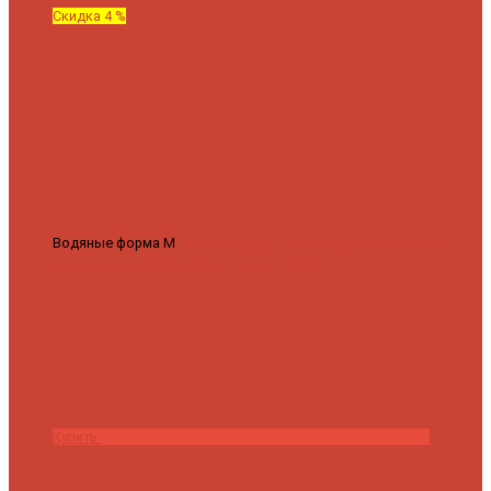
Скидка 4 %
Водяные форма М
Полотенцесушитель водяной Роснерж М
образный M101000 50x60
7 430 ₽
7 100 ₽
Купить