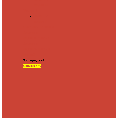
форма М
Форма П
Водяные
форма П
C верхней полкой
C
боковым
подключением
C
боковым
подключением и
полкой
Хит продаж!
Скидка 5 %