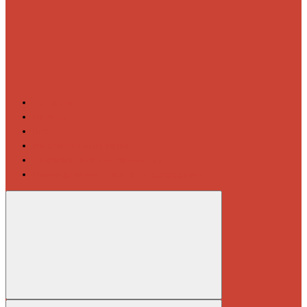
Контакты
Новости
Блог
Изготовление на заказ
Покраска полотенцесушителей
Полимерная защита от электрокоррозии