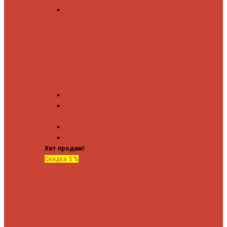
Угловые запорные
вентили
Коробка для скрытия
электропроводки
Кронштейны и заглушки
Терморегуляторы
Соединительные
Американки
Прямые американки
Угловые американки
Аксессуары
Полотенца
Крючки
Хит продаж!
Скидка 5 %