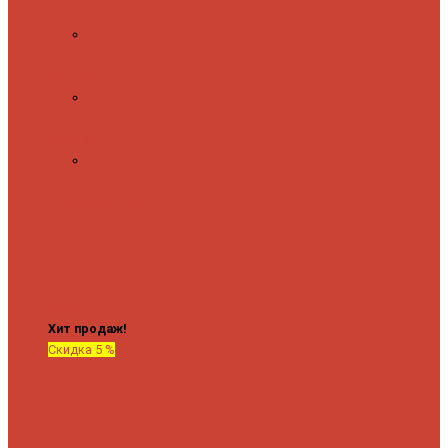
полочкой
С
терморегулятором
Форма М
Водяные
форма М
Форма П
Водяные
форма П
C верхней полкой
C
боковым
подключением
C
боковым
подключением и
полкой
Хит продаж!
Скидка 5 %